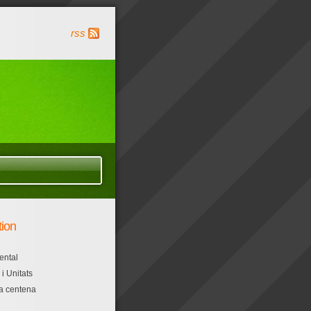
rss
tion
ental
i Unitats
la centena