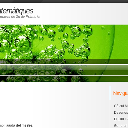
atemàtiques
s mates de 2n de Primària
Naviga
Càlcul M
Desenes 
El 100 i 
amb l’ajuda del mestre.
General