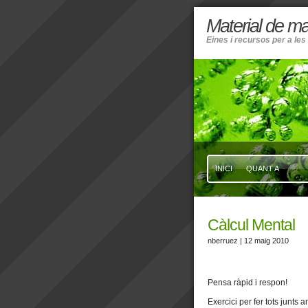
Material de m
Eines i recursos per a le
INICI
QUANT A
Càlcul Mental
nberruez
| 12 maig 2010
Pensa ràpid i respon!
Exercici per fer tots junts 