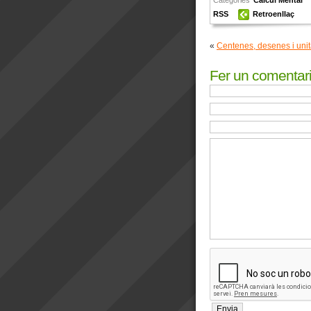
RSS
Retroenllaç
«
Centenes, desenes i unit
Fer un comentar