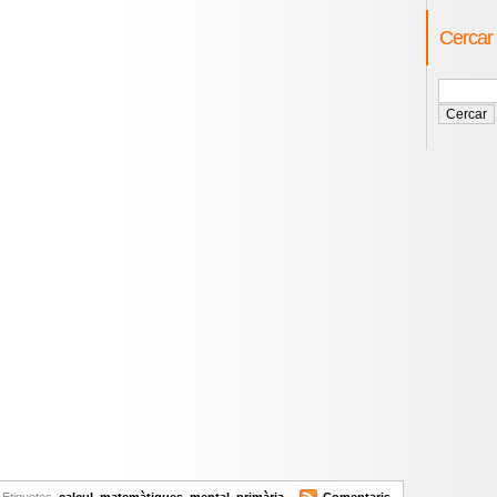
Cercar
Etiquetes
calcul
,
matemàtiques
,
mental
,
primària
Comentaris