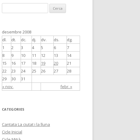
C
e
r
c
desembre 2008
a
dl.
dt.
dc.
dj.
dv.
ds.
dg.
:
1
2
3
4
5
6
7
8
9
10
11
12
13
14
15
16
17
18
19
20
21
22
23
24
25
26
27
28
29
30
31
« nov.
febr. »
CATEGORIES
Cantata La ciutat i la lluna
Cicle Inicial
Cicle Mitjà