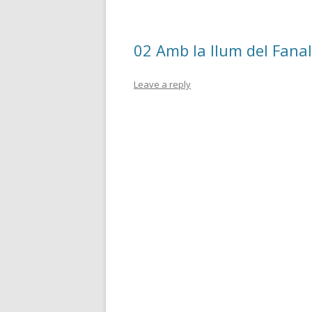
o
te
k
ix
02 Amb la llum del Fanale
Leave a reply