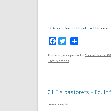
02 Amb la llum del fanalet – EI
from
ma
F
T
C
ac
w
o
e
itt
m
This entry was posted in
Concert Nadal 08
Escoi Martínez
.
b
er
p
o
ar
o
te
k
ix
01 Els pastorets – Ed. Inf
Leave a reply