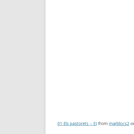
01 Els pastorets – EI
from
marblocs2
o