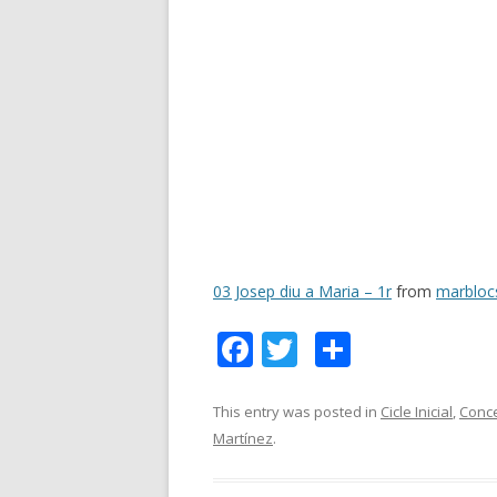
03 Josep diu a Maria – 1r
from
marbloc
F
T
C
ac
w
o
e
itt
m
This entry was posted in
Cicle Inicial
,
Conce
Martínez
.
b
er
p
o
ar