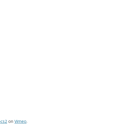
ocs2
on
Vimeo
.