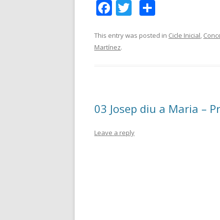
F
T
C
ac
w
o
e
itt
m
This entry was posted in
Cicle Inicial
,
Conce
Martínez
.
b
er
p
o
ar
o
te
k
ix
03 Josep diu a Maria – P
Leave a reply