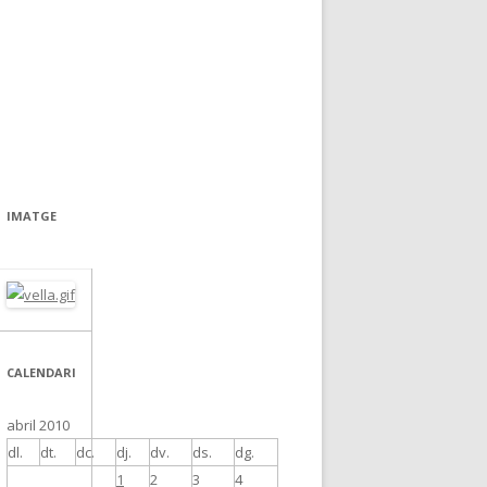
IMATGE
CALENDARI
abril 2010
dl.
dt.
dc.
dj.
dv.
ds.
dg.
1
2
3
4