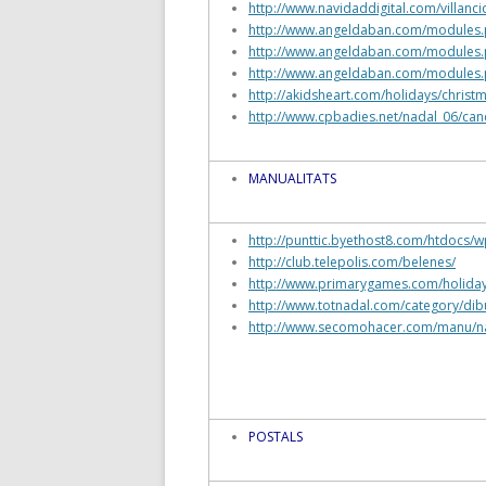
http://www.navidaddigital.com/villanci
http://www.angeldaban.com/module
http://www.angeldaban.com/module
http://www.angeldaban.com/module
http://akidsheart.com/holidays/christ
http://www.cpbadies.net/nadal_06/can
MANUALITATS
http://punttic.byethost8.com/htdoc
http://club.telepolis.com/belenes/
http://www.primarygames.com/holiday
http://www.totnadal.com/category/dibui
http://www.secomohacer.com/manu/n
POSTALS