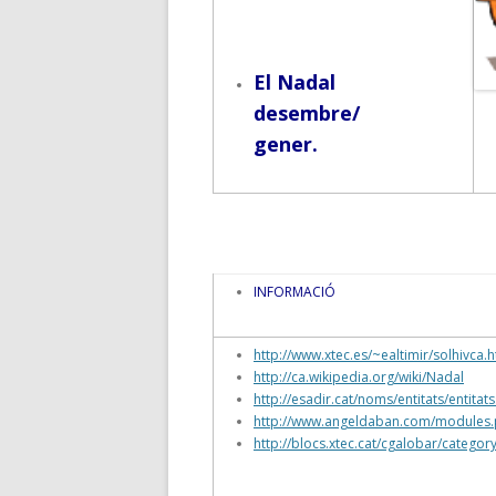
El Nadal
desembre/
gener.
INFORMACIÓ
http://www.xtec.es/~ealtimir/solhivca.
http://ca.wikipedia.org/wiki/Nadal
http://esadir.cat/noms/entitats/entitat
http://www.angeldaban.com/module
http://blocs.xtec.cat/cgalobar/categor