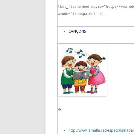
[kml_flashembed movie="http://www.ed
wmode="transparent" /]
CANÇONS
�
http://www.lamalla.cat/especials/nada