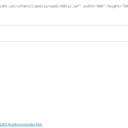
u365.cat/infantil/poesia/nadal/08tio.swf" width="600" height="50
l2001/tradicions/index.htm