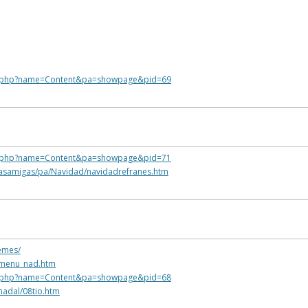
s.php?name=Content&pa=showpage&pid=69
s.php?name=Content&pa=showpage&pid=71
brasamigas/pa/Navidad/navidadrefranes.htm
oemes/
a/menu_nad.htm
s.php?name=Content&pa=showpage&pid=68
/nadal/08tio.htm