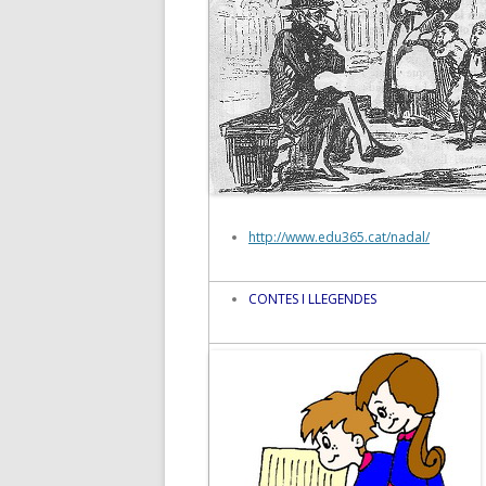
http://www.edu365.cat/nadal/
CONTES I LLEGENDES