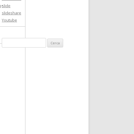
slide
0"
slideshare
Youtube
C
e
r
c
a
: