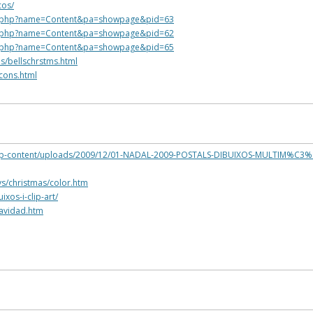
cos/
s.php?name=Content&pa=showpage&pid=63
s.php?name=Content&pa=showpage&pid=62
s.php?name=Content&pa=showpage&pid=65
ms/bellschrstms.html
cons.html
s/wp-content/uploads/2009/12/01-NADAL-2009-POSTALS-DIBUIXOS-MULTIM%C3%
s/christmas/color.htm
xos-i-clip-art/
avidad.htm