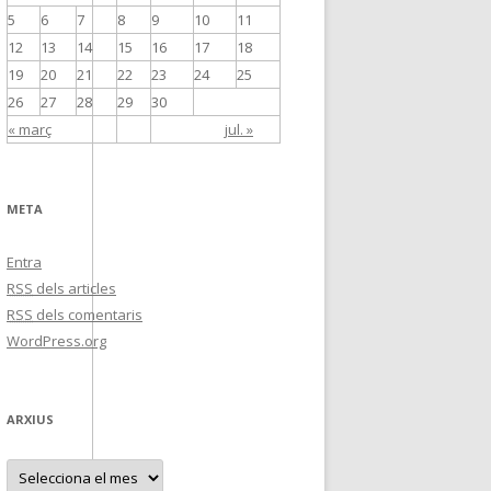
5
6
7
8
9
10
11
12
13
14
15
16
17
18
19
20
21
22
23
24
25
26
27
28
29
30
« març
jul. »
META
Entra
RSS
dels articles
RSS
dels comentaris
WordPress.org
ARXIUS
A
r