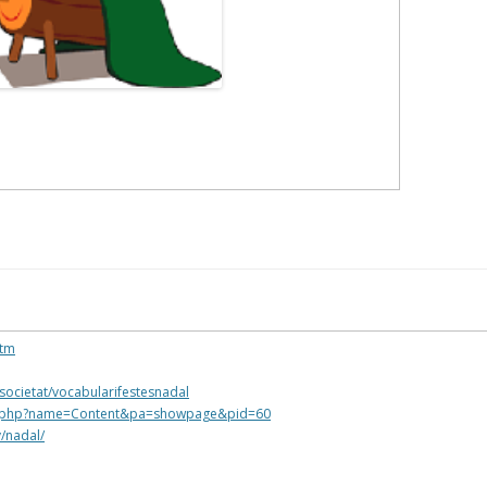
htm
ssocietat/vocabularifestesnadal
s.php?name=Content&pa=showpage&pid=60
y/nadal/