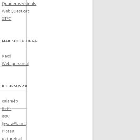
Quaderns virtuals
WebQuest.cat
XTEC
MARISOL SOLDUGA
Racó
Web personal
RECURSOS 2.0
calaméo
flicKr
issu
JigsawPlanet
Picasa
picturetrail