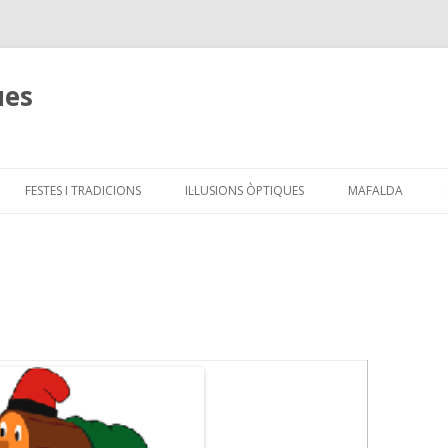
ues
Skip
to
FESTES I TRADICIONS
IL·LUSIONS ÒPTIQUES
MAFALDA
content