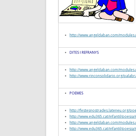
http://www.angeldaban.com/module
DITES I REFRANYS
http://www.angeldaban.com/module
http://www.rinconsolidario.org/pala
POEMES
http://festesnostrades.lateneu.org/p
http://www.edu365.cat/infantil/poesi
http://www.angeldaban.com/module
http://www.edu365.cat/infantil/poesia