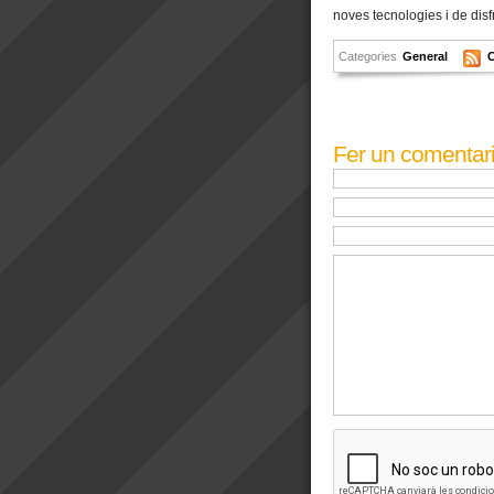
noves tecnologies i de disfr
Categories
General
Fer un comentar