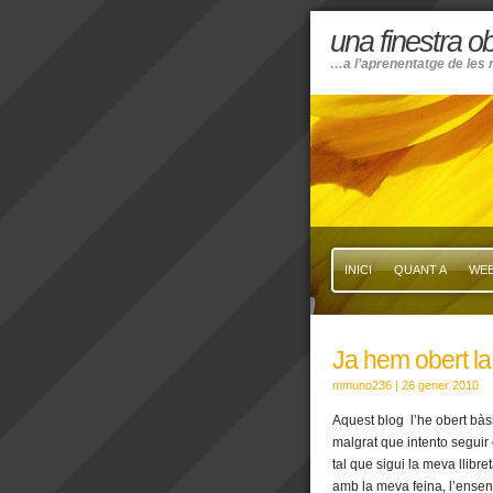
una finestra 
…a l’aprenentatge de les 
INICI
QUANT A
WEB
Ja hem obert la 
mmuno236
| 26 gener 2010
Aquest blog l’he obert bàs
malgrat que intento seguir 
tal que sigui la meva llibr
amb la meva feina, l’ense