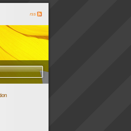
rss
tion