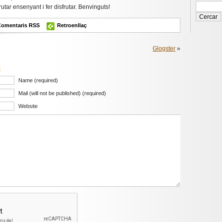
utar ensenyant i fer disfrutar. Benvinguts!
Comentaris RSS
Retroenllaç
Glogster
»
i
Name (required)
Mail (will not be published) (required)
Website