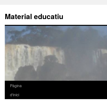
Material educatiu
Pàgina
Vés
d'inici
al
contingut