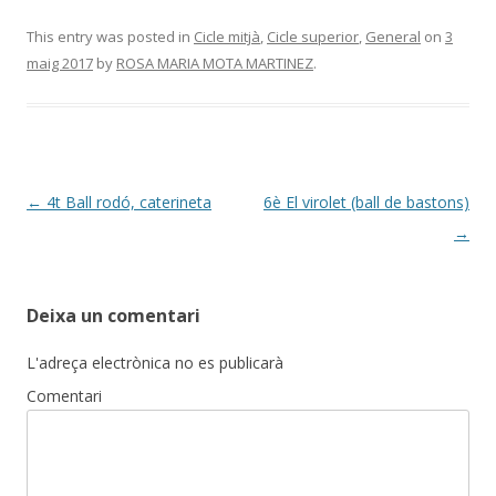
ac
w
o
e
itt
m
This entry was posted in
Cicle mitjà
,
Cicle superior
,
General
on
3
maig 2017
by
ROSA MARIA MOTA MARTINEZ
.
b
er
p
o
ar
o
te
k
ix
Post
←
4t Ball rodó, caterineta
6è El virolet (ball de bastons)
navigation
→
Deixa un comentari
L'adreça electrònica no es publicarà
Comentari