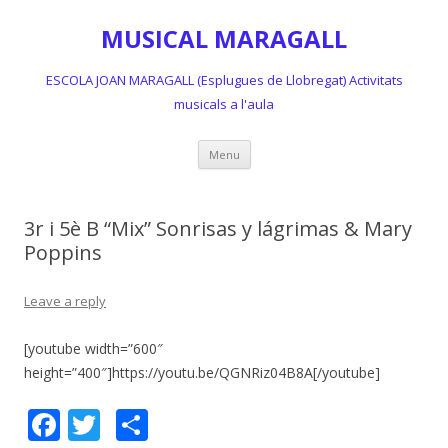
MUSICAL MARAGALL
ESCOLA JOAN MARAGALL (Esplugues de Llobregat) Activitats
musicals a l'aula
Skip
Menu
to
content
3r i 5è B “Mix” Sonrisas y lágrimas & Mary
Poppins
Leave a reply
[youtube width=”600″
height=”400″]https://youtu.be/QGNRiz04B8A[/youtube]
F
T
C