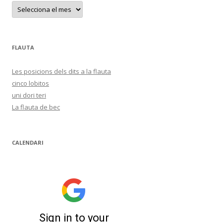
A
r
x
i
u
s
FLAUTA
Les posicions dels dits a la flauta
cinco lobitos
uni dori teri
La flauta de bec
CALENDARI