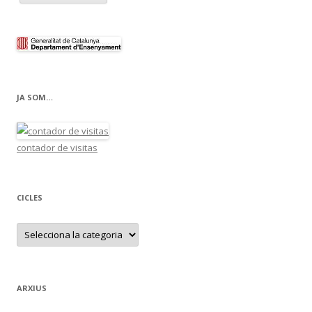
JA SOM…
contador de visitas
CICLES
C
i
c
l
e
s
ARXIUS