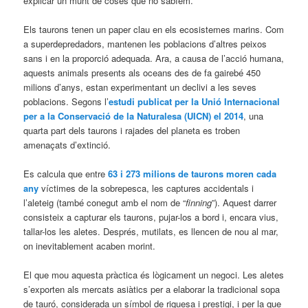
explicar un munt de coses que no sabíem.
Els taurons tenen un paper clau en els ecosistemes marins. Com
a superdepredadors, mantenen les poblacions d’altres peixos
sans i en la proporció adequada. Ara, a causa de l’acció humana,
aquests animals presents als oceans des de fa gairebé 450
milions d’anys, estan experimentant un declivi a les seves
poblacions. Segons l’
estudi publicat per la Unió Internacional
per a la Conservació de la Naturalesa (UICN) el 2014
, una
quarta part dels taurons i rajades del planeta es troben
amenaçats d’extinció.
Es calcula que entre
63 i 273 milions de taurons moren cada
any
víctimes de la sobrepesca, les captures accidentals i
l’aleteig (també conegut amb el nom de “
finning
”). Aquest darrer
consisteix a capturar els taurons, pujar-los a bord i, encara vius,
tallar-los les aletes. Després, mutilats, es llencen de nou al mar,
on inevitablement acaben morint.
El que mou aquesta pràctica és lògicament un negoci. Les aletes
s’exporten als mercats asiàtics per a elaborar la tradicional sopa
de tauró, considerada un símbol de riquesa i prestigi, i per la que