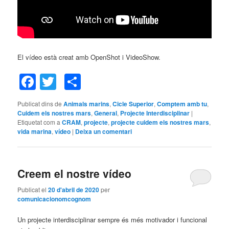
El vídeo està creat amb OpenShot i VideoShow.
Facebook
Twitter
Comparteix
Publicat dins de
Animals marins
,
Cicle Superior
,
Comptem amb tu
,
Cuidem els nostres mars
,
General
,
Projecte Interdisciplinar
|
Etiquetat com a
CRAM
,
projecte
,
projecte cuidem els nostres mars
,
vida marina
,
vídeo
|
Deixa un comentari
Creem el nostre vídeo
Publicat el
20 d'abril de 2020
per
comunicacionomcognom
Un projecte interdisciplinar sempre és més motivador i funcional