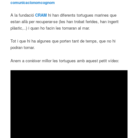
comunicacionomcognom
A la fundació
CRAM
hi han diferents tortugues marines que
estan allà per recuperar-se (les han trobat ferides, han ingerit
plàstic,..) i quan ho facin les tornaran al mar.
Tot i que hi ha algunes que porten tant de temps, que no hi
podran tornar.
Anem a conèixer millor les tortugues amb aquest petit vídeo: