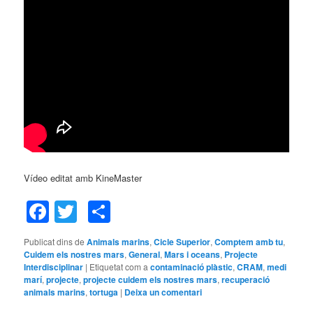
Vídeo editat amb KineMaster
Facebook
Twitter
Comparteix
Publicat dins de
Animals marins
,
Cicle Superior
,
Comptem amb tu
,
Cuidem els nostres mars
,
General
,
Mars i oceans
,
Projecte
Interdisciplinar
|
Etiquetat com a
contaminació plàstic
,
CRAM
,
medi
marí
,
projecte
,
projecte cuidem els nostres mars
,
recuperació
animals marins
,
tortuga
|
Deixa un comentari