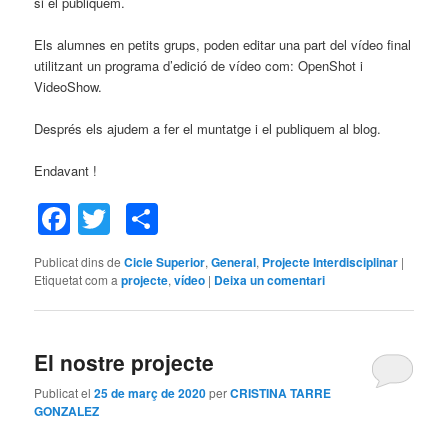
si el publiquem.
Els alumnes en petits grups, poden editar una part del vídeo final
utilitzant un programa d’edició de vídeo com: OpenShot i
VideoShow.
Després els ajudem a fer el muntatge i el publiquem al blog.
Endavant !
Facebook
Twitter
Comparteix
Publicat dins de
Cicle Superior
,
General
,
Projecte Interdisciplinar
|
Etiquetat com a
projecte
,
vídeo
|
Deixa un comentari
El nostre projecte
Publicat el
25 de març de 2020
per
CRISTINA TARRE
GONZALEZ