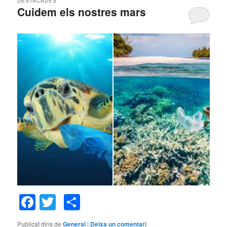
DESTACADES
Cuidem els nostres mars
Publicat el
10 de març de 2020
per
CRISTINA TARRE
GONZALEZ
descarga
images
Facebook
Twitter
Comparteix
Publicat dins de
General
|
Deixa un comentari