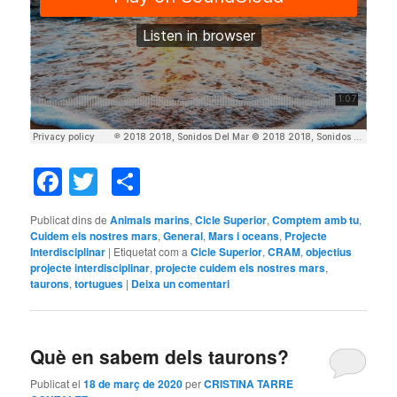
Facebook
Twitter
Comparteix
Publicat dins de
Animals marins
,
Cicle Superior
,
Comptem amb tu
,
Cuidem els nostres mars
,
General
,
Mars i oceans
,
Projecte
Interdisciplinar
|
Etiquetat com a
Cicle Superior
,
CRAM
,
objectius
projecte interdisciplinar
,
projecte cuidem els nostres mars
,
taurons
,
tortugues
|
Deixa un comentari
Què en sabem dels taurons?
Publicat el
18 de març de 2020
per
CRISTINA TARRE