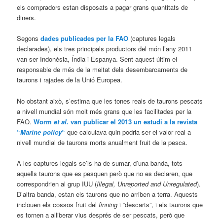
els compradors estan disposats a pagar grans quantitats de
diners.
Segons
dades publicades per la FAO
(captures legals
declarades), els tres principals productors del món l’any 2011
van ser Indonèsia, Índia i Espanya. Sent aquest últim el
responsable de més de la meitat dels desembarcaments de
taurons i rajades de la Unió Europea.
No obstant això, s’estima que les tones reals de taurons pescats
a nivell mundial són molt més grans que les facilitades per la
FAO.
Worm
et al.
van publicar el 2013 un estudi a la revista
“
Marine policy
“
que calculava quin podria ser el valor real a
nivell mundial de taurons morts anualment fruit de la pesca.
A les captures legals se’ls ha de sumar, d’una banda, tots
aquells taurons que es pesquen però que no es declaren, que
correspondrien al grup IUU (
Illegal, Unreported and Unregulated
).
D’altra banda, estan els taurons que no arriben a terra. Aquests
inclouen els cossos fruit del
finning
i “descarts”, i els taurons que
es tornen a alliberar vius després de ser pescats, però que