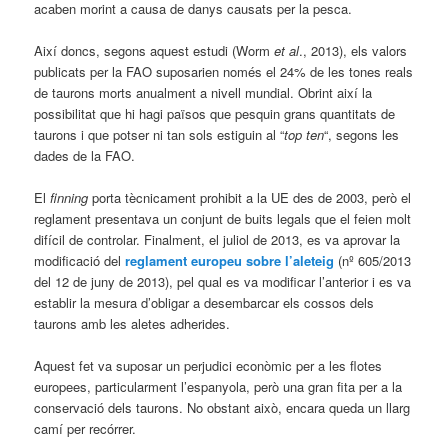
acaben morint a causa de danys causats per la pesca.
Així doncs, segons aquest estudi (Worm
et al
., 2013), els valors
publicats per la FAO suposarien només el 24% de les tones reals
de taurons morts anualment a nivell mundial. Obrint així la
possibilitat que hi hagi països que pesquin grans quantitats de
taurons i que potser ni tan sols estiguin al “
top ten
“, segons les
dades de la FAO.
El
finning
porta tècnicament prohibit a la UE des de 2003, però el
reglament presentava un conjunt de buits legals que el feien molt
difícil de controlar. Finalment, el juliol de 2013, es va aprovar la
modificació del
reglament europeu sobre l’aleteig
(nº 605/2013
del 12 de juny de 2013), pel qual es va modificar l’anterior i es va
establir la mesura d’obligar a desembarcar els cossos dels
taurons amb les aletes adherides.
Aquest fet va suposar un perjudici econòmic per a les flotes
europees, particularment l’espanyola, però una gran fita per a la
conservació dels taurons. No obstant això, encara queda un llarg
camí per recórrer.