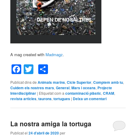
A mag created with
Madmagz
.
Facebook
Twitter
Comparteix
Publicat dins de
Animals marins
,
Cicle Superior
,
Comptem amb tu
,
Cuidem els nostres mars
,
General
,
Mars i oceans
,
Projecte
Interdisciplinar
|
Etiquetat com a
contaminació plàstic
,
CRAM
,
revista articles
,
taurons
,
tortugues
|
Deixa un comentari
La nostra amiga la tortuga
Publicat el
24 d'abril de 2020
per