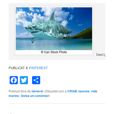
 Imatge e
PUBLICAT A
PINTEREST
Facebook
Twitter
Comparteix
Publicat dins de
General
|
Etiquetat com a
CRAM
,
taurons
,
vida
marina
|
Deixa un comentari