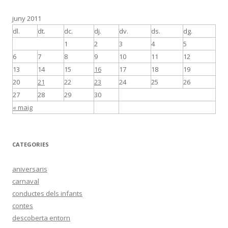
juny 2011
dl.
dt.
dc.
dj.
dv.
ds.
dg.
1
2
3
4
5
6
7
8
9
10
11
12
13
14
15
16
17
18
19
20
21
22
23
24
25
26
27
28
29
30
« maig
CATEGORIES
aniversaris
carnaval
conductes dels infants
contes
descoberta entorn