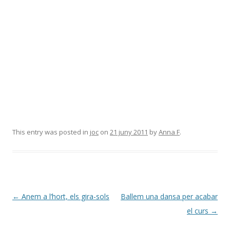
This entry was posted in
joc
on
21 juny 2011
by
Anna F
.
Post
←
Anem a l’hort, els gira-sols
Ballem una dansa per acabar
navigation
el curs
→