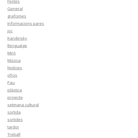
Festes
General
grafismes
Informacions pares
joc
Kandinsky
llenguatge
Miró
Música
Notícies
oficis
Pau
plàstica
projecte
setmana cultural
sortida
sortides
tardor
Treball