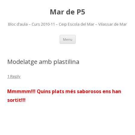
Mar de P5
Bloc d’aula – Curs 2010-11 – Ceip Escola del Mar – Vilassar de Mar
Skip
Menu
to
content
Modelatge amb plastilina
1 Reply
Mmmmm!!! Quins plats més saborosos ens han
sortit!!!