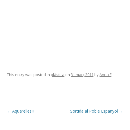
This entry was posted in
plàstica
on
31 març 2011
by
Anna F
.
Post
←
Aquarel·les!!!
Sortida al Poble Espanyol
→
navigation