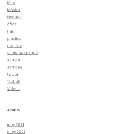
Miró
Música
Notícies
oficis
Pau
plàstica
projecte
setmana cultural
sortida
sortides
tardor
Treball
Vídeos
ARXIUS
juny 2011
maig 2011