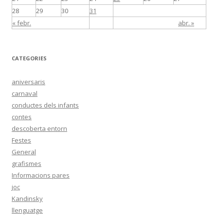
28
29
30
31
« febr.
abr. »
CATEGORIES
aniversaris
carnaval
conductes dels infants
contes
descoberta entorn
Festes
General
grafismes
Informacions pares
joc
Kandinsky
llenguatge