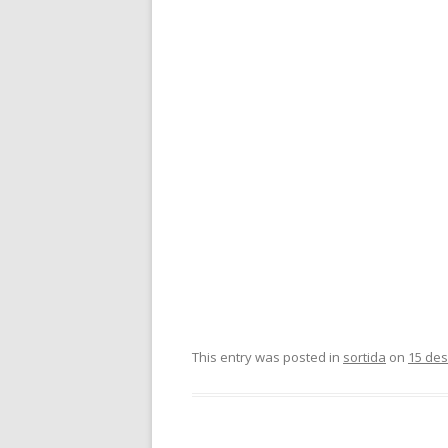
This entry was posted in
sortida
on
15 de