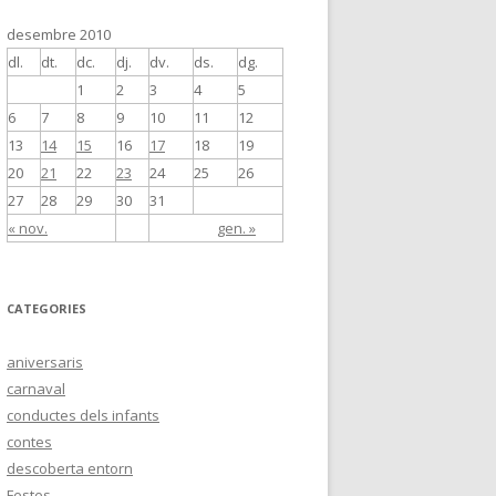
desembre 2010
dl.
dt.
dc.
dj.
dv.
ds.
dg.
1
2
3
4
5
6
7
8
9
10
11
12
13
14
15
16
17
18
19
20
21
22
23
24
25
26
27
28
29
30
31
« nov.
gen. »
CATEGORIES
aniversaris
carnaval
conductes dels infants
contes
descoberta entorn
Festes