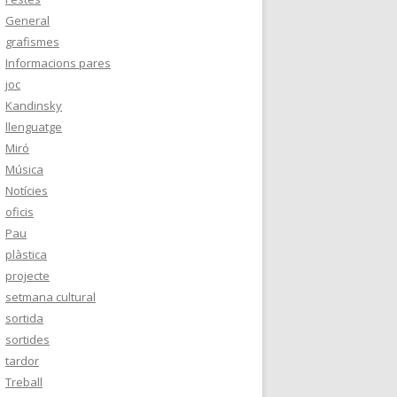
General
grafismes
Informacions pares
joc
Kandinsky
llenguatge
Miró
Música
Notícies
oficis
Pau
plàstica
projecte
setmana cultural
sortida
sortides
tardor
Treball