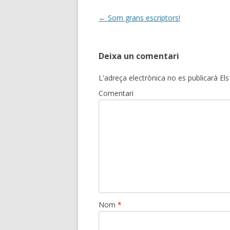
Post
←
Som grans escriptors!
navigation
Deixa un comentari
L'adreça electrònica no es publicarà
Els
Comentari
Nom
*