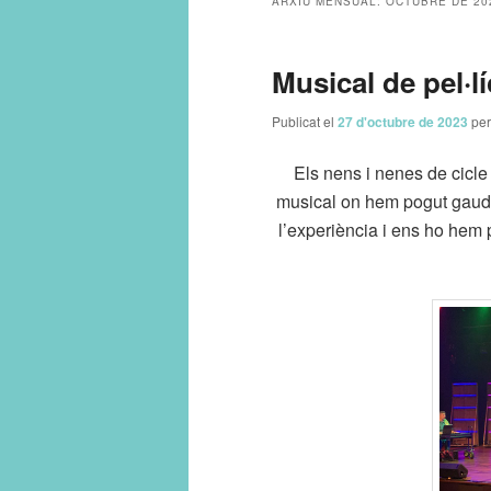
ARXIU MENSUAL:
OCTUBRE DE 20
principal
secundari
Musical de pel·l
Publicat el
27 d'octubre de 2023
pe
Els nens i nenes de cicle
musical on hem pogut gaudir
l’experiència i ens ho hem 