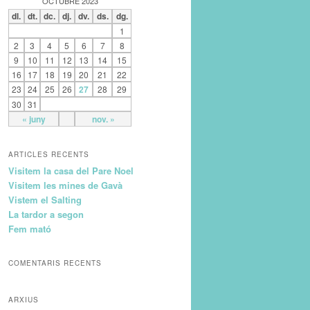
OCTUBRE 2023
dl.
dt.
dc.
dj.
dv.
ds.
dg.
1
2
3
4
5
6
7
8
9
10
11
12
13
14
15
16
17
18
19
20
21
22
23
24
25
26
27
28
29
30
31
« juny
nov. »
ARTICLES RECENTS
Visitem la casa del Pare Noel
Visitem les mines de Gavà
Vistem el Salting
La tardor a segon
Fem mató
COMENTARIS RECENTS
ARXIUS