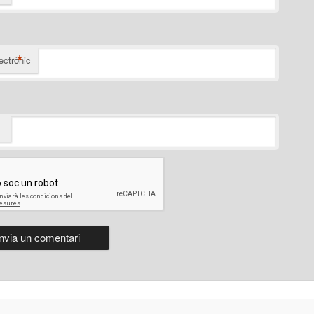
*
ectrònic