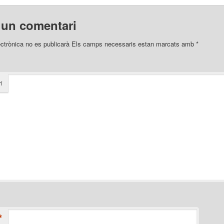
 un comentari
ectrònica no es publicarà
Els camps necessaris estan marcats amb
*
i
*