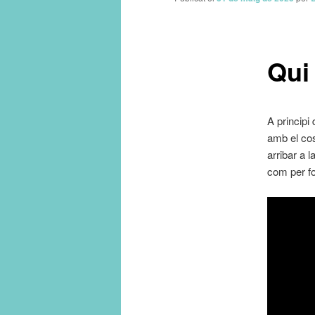
principal
Qui 
A principi
amb el cos
arribar a 
com per fo