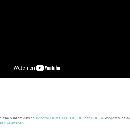
le s'ha publicat dins de
General
,
SOM EXPERTS EN...
per
BORJA
. Afegeix a les a
llaç permanent
.