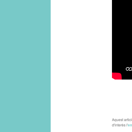
Aquest artic
d'interès l'
en