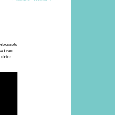
pels
articles
relacionats
sa i vam
 dintre