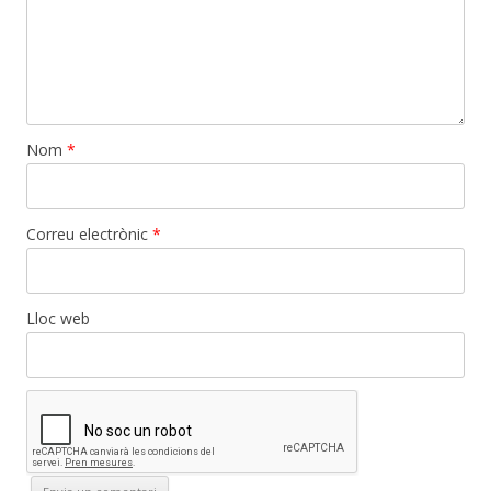
Nom
*
Correu electrònic
*
Lloc web