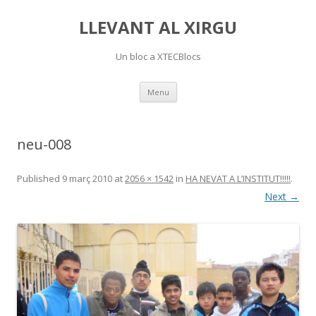
LLEVANT AL XIRGU
Un bloc a XTECBlocs
Skip
Menu
to
content
neu-008
Published
9 març 2010
at
2056 × 1542
in
HA NEVAT A L’INSTITUT!!!!!
.
Next →