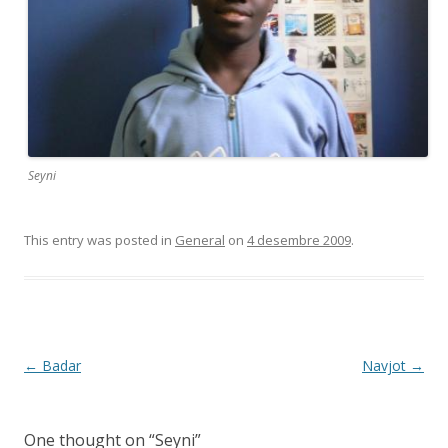
Seyni
This entry was posted in
General
on
4 desembre 2009
.
Post
←
Badar
Navjot
→
navigation
One thought on “
Seyni
”