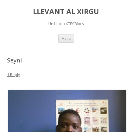
LLEVANT AL XIRGU
Un bloc a XTECBlocs
Skip
Menu
to
content
Seyni
1 Reply