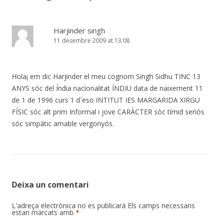
Harjinder singh
11 desembre 2009 at 13:08
Hola¡ em dic Harjinder el meu cognom Singh Sidhu TINC 13
ANYS sóc del Índia nacìonalitat ÍNDIU data de naixement 11
de 1 de 1996 curs 1 d´eso INTITUT IES MARGARIDA XIRGU
FÍSIC sóc alt prim Informal i jove CARÀCTER sòc tímid seriós
sóc simpàtic amable vergonyós.
Deixa un comentari
L'adreça electrònica no es publicarà
Els camps necessaris
estan marcats amb
*