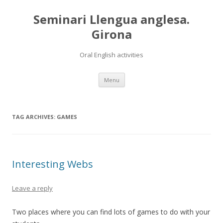
Seminari Llengua anglesa.
Girona
Oral English activities
Skip
Menu
to
content
TAG ARCHIVES:
GAMES
Interesting Webs
Leave a reply
Two places where you can find lots of games to do with your