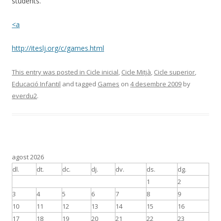
students.
<a
http://iteslj.org/c/games.html
This entry was posted in
Cicle inicial
,
Cicle Mitjà
,
Cicle superior
,
Educació Infantil
and tagged
Games
on
4 desembre 2009
by
everdu2
.
agost 2026
dl.
dt.
dc.
dj.
dv.
ds.
dg.
1
2
3
4
5
6
7
8
9
10
11
12
13
14
15
16
17
18
19
20
21
22
23