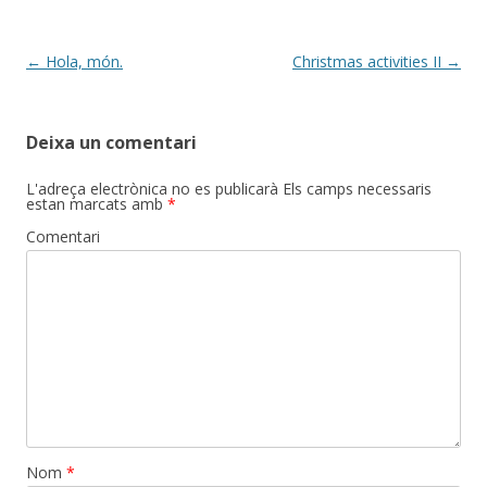
Post
←
Hola, món.
Christmas activities II
→
navigation
Deixa un comentari
L'adreça electrònica no es publicarà
Els camps necessaris
estan marcats amb
*
Comentari
Nom
*