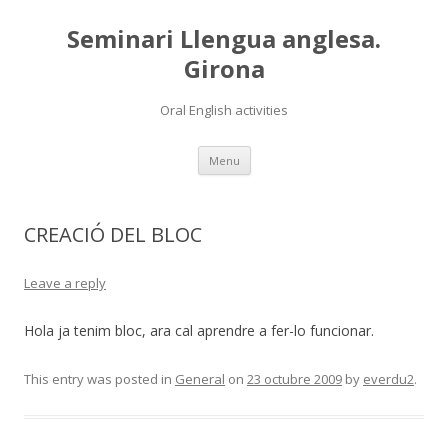
Seminari Llengua anglesa.
Girona
Oral English activities
Skip
Menu
to
content
CREACIÓ DEL BLOC
Leave a reply
Hola ja tenim bloc, ara cal aprendre a fer-lo funcionar.
This entry was posted in
General
on
23 octubre 2009
by
everdu2
.