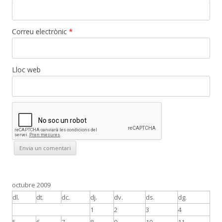
Correu electrònic
*
Lloc web
octubre 2009
dl.
dt.
dc.
dj.
dv.
ds.
dg.
1
2
3
4