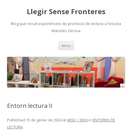
Llegir Sense Fronteres
Blog que recull experiències de promoció de lectura a l'escola
Maristes Girona
Skip
Menu
to
content
Entorn lectura II
Published
15 de gener de 2024
at
4032 × 3024
in
ENTORNS DE
LECTURA
.