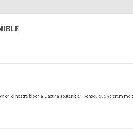
NIBLE
Skip
to
content
r en el nostre bloc “la Llacuna sostenible”, penseu que valorem molt