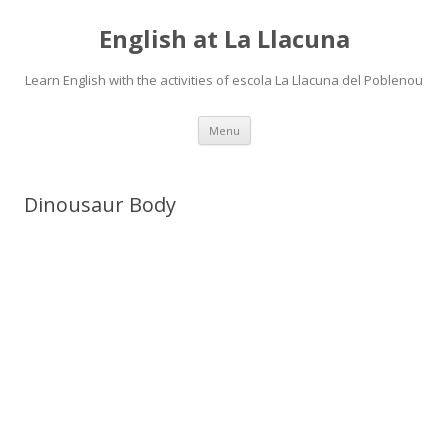
English at La Llacuna
Learn English with the activities of escola La Llacuna del Poblenou
Skip
Menu
to
content
Dinousaur Body