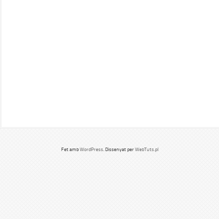
Fet amb
WordPress
. Dissenyat per
WebTuts.pl