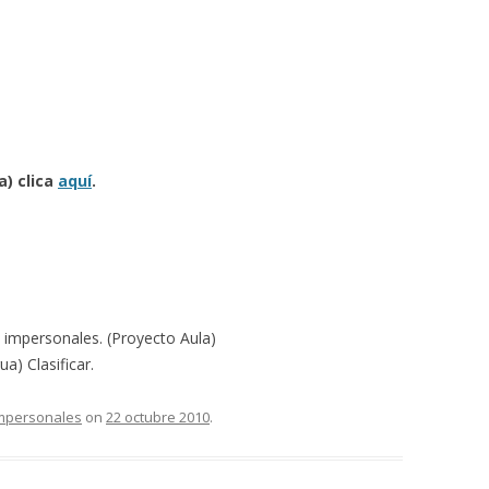
a) clica
aquí
.
 impersonales. (Proyecto Aula)
ua) Clasificar.
Impersonales
on
22 octubre 2010
.