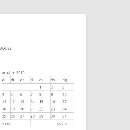
BQUEST
octubre 2010
dl.
dt.
dc.
dj.
dv.
ds.
dg.
1
2
3
4
5
6
7
8
9
10
11
12
13
14
15
16
17
18
19
20
21
22
23
24
25
26
27
28
29
30
31
« set.
nov. »