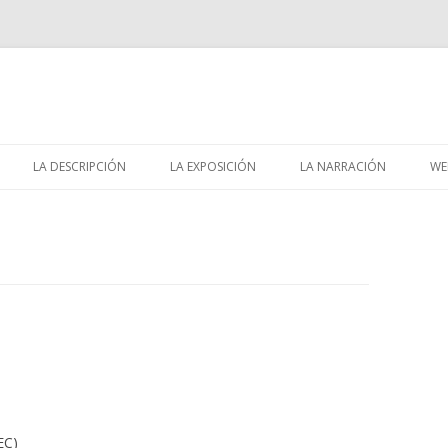
Skip
to
LA DESCRIPCIÓN
LA EXPOSICIÓN
LA NARRACIÓN
WE
content
EC)