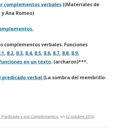
car complementos verbales
((Materiales de
h y Ana Romeo)
complementos.
los complementos verbales. Funciones
.1
,
8.2
,
8.3
,
8.4
,
8.5
,
8.6
,
8.7
,
8.8
,
8.9
,
 funciones en un texto
. (archaron)***.
 predicado verbal
(La sombra del membrillo·
El Predicado y sus Complementos.
on
22 octubre 2010
.