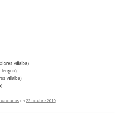
olores Villalba)
e lengua)
s Villalba)
a)
Enunciados
on
22 octubre 2010
.