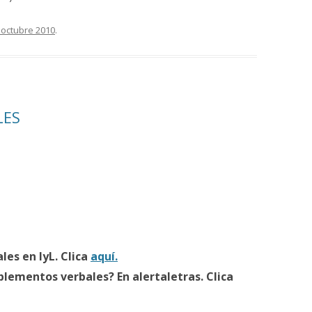
 octubre 2010
.
LES
es en lyL. Clica
aquí.
lementos verbales? En alertaletras. Clica