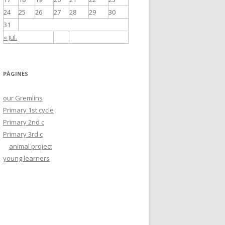
24
25
26
27
28
29
30
31
« jul.
PÀGINES
our Gremlins
Primary 1st cycle
Primary 2nd c
Primary 3rd c
animal project
young learners