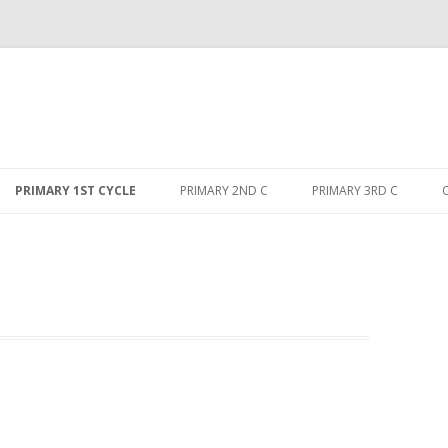
Skip
to
PRIMARY 1ST CYCLE
PRIMARY 2ND C
PRIMARY 3RD C
content
ANIMAL PROJECT