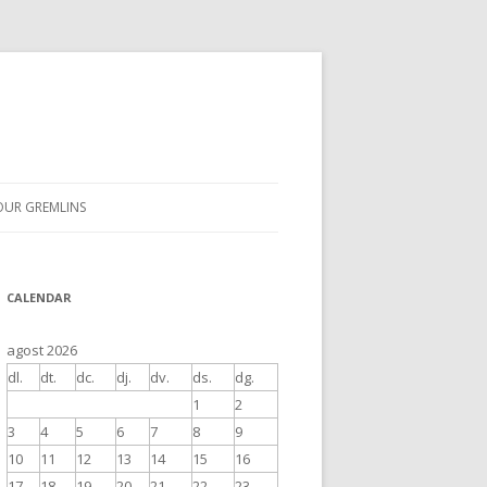
OUR GREMLINS
CALENDAR
agost 2026
dl.
dt.
dc.
dj.
dv.
ds.
dg.
1
2
3
4
5
6
7
8
9
10
11
12
13
14
15
16
17
18
19
20
21
22
23