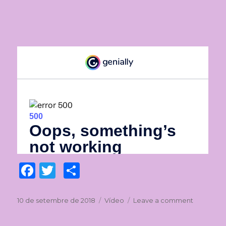
F
T
C
a
w
o
c
it
m
Posted
10 de setembre de 2018
Format
Vídeo
Leave a comment
on
on
Mi
e
te
p
presenta