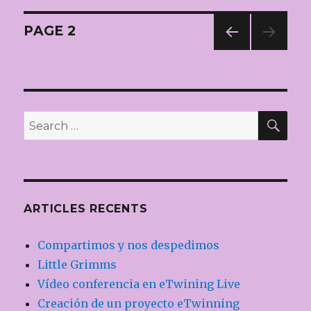
b
r
ar
Navegació
o
te
PAGE
2
o
ix
PREV
d'articles
IOUS
k
PAG
E
SE
Search
for:
ARTICLES RECENTS
Compartimos y nos despedimos
Little Grimms
Vídeo conferencia en eTwining Live
Creación de un proyecto eTwinning