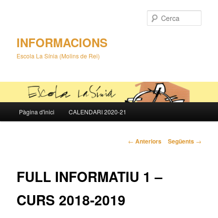
Cerca
INFORMACIONS
Escola La Sínia (Molins de Rei)
Menú
Pàgina d'inici
CALENDARI 2020-21
Aneu
principal
al
Navegació
←
Anteriors
Següents
→
pels
contingut
articles
FULL INFORMATIU 1 –
principal
CURS 2018-2019