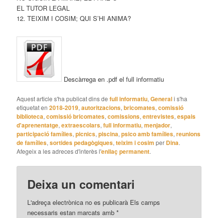
EL TUTOR LEGAL
12. TEIXIM I COSIM; QUI S’HI ANIMA?
Descàrrega en .pdf el full informatiu
Aquest article s'ha publicat dins de
full informatiu
,
General
i s'ha
etiquetat en
2018-2019
,
autoritzacions
,
bricomates
,
comissió
biblioteca
,
comissió bricomates
,
comissions
,
entrevistes
,
espais
d'aprenentatge
,
extraescolars
,
full informatiu
,
menjador
,
participació famílies
,
picnics
,
piscina
,
psico amb famílies
,
reunions
de famílies
,
sortides pedagògiques
,
teixim i cosim
per
Dina
.
Afegeix a les adreces d'interès l'
enllaç permanent
.
Deixa un comentari
L'adreça electrònica no es publicarà
Els camps
necessaris estan marcats amb
*