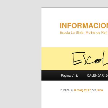
INFORMACIO
Escola La Sínia (Molins de Rei)
Menú
Pàgina d'inici
CALENDARI 20
Aneu
principal
al
Publicat el
8 maig 2017
per
Dina
contingut