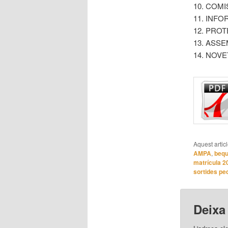
10. COM
11. INF
12. PRO
13. ASSE
14. NOV
Aquest artic
AMPA
,
beq
matrícula 2
sortides pe
Deixa