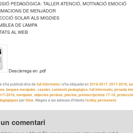
ISSIÓ PEDAGÒGICA- TALLER ATENCIÓ, MOTIVACIÓ EMOCIÓ
ORMACIONS DE MENJADOR
TECCIÓ SOLAR ALS MIGDIES
MBLEA DE L’AMPA
ETATS AL WEB
Descàrrega en .pdf
le s'ha publicat dins de
full informatiu
i s'ha etiquetat en
2016-2017
,
2017-2018
,
as
ues
,
beques menjador
,
casalet
,
comissió pedagògica
,
full informatiu
,
jornada in
017-2018
,
menjador
,
objectes perduts
,
piscina
,
preinscripcions 17-18
,
protecció
dagògiques
per
Dina
. Afegeix a les adreces d'interès l'
enllaç permanent
.
 un comentari