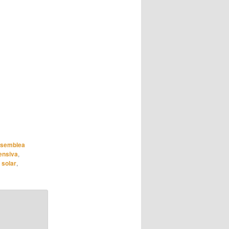
semblea
tensiva
,
 solar
,