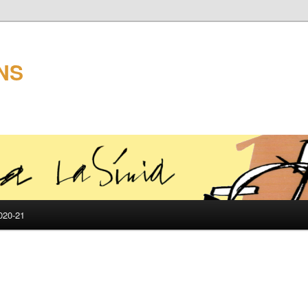
NS
20-21