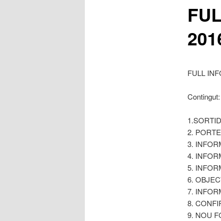
FUL
principal
201
FULL INF
Contingut:
1.SORTI
2. PORTE
3. INFO
4. INFO
5. INFO
6. OBJE
7. INFO
8. CONF
9. NOU 