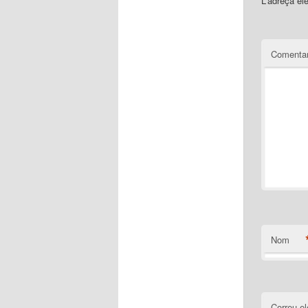
L'adreça el
Comentar
Nom
Correu el