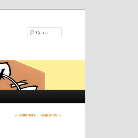
Cerca
Navegació
←
Anteriors
Següents
→
pels
articles