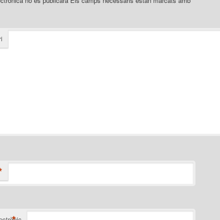
ectrònica no es publicarà
Els camps necessaris estan marcats amb
*
i
*
*
ectrònic