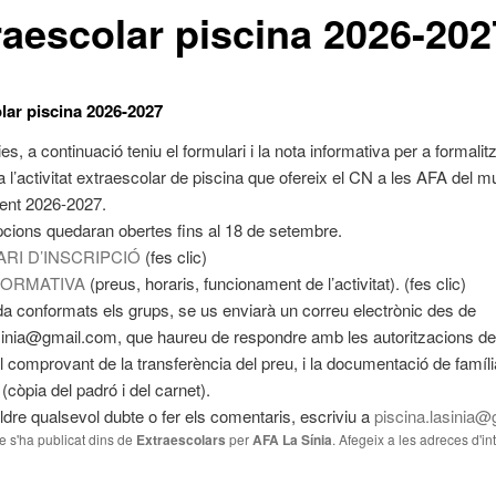
raescolar piscina 2026-202
lar piscina 2026-2027
es, a continuació teniu el formulari i la nota informativa per a formalitz
a l’activitat extraescolar de piscina que ofereix el CN a les AFA del mu
nent 2026-2027.
pcions quedaran obertes fins al 18 de setembre.
RI D’INSCRIPCIÓ
(fes clic)
FORMATIVA
(preus, horaris, funcionament de l’activitat). (fes clic)
 conformats els grups, se us enviarà un correu electrònic des de
sinia@gmail.com, que haureu de respondre amb les autoritzacions de
l comprovant de la transferència del preu, i la documentació de famíli
còpia del padró i del carnet).
ldre qualsevol dubte o fer els comentaris, escriviu a
piscina.lasinia@
le s'ha publicat dins de
Extraescolars
per
AFA La Sínia
. Afegeix a les adreces d'int