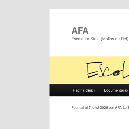
AFA
Escola La Sínia (Molins de Re
Menú
Pàgina d'inici
Documentació 
Aneu
principal
al
Publicat el
7 juliol 2026
per
AFA La S
contingut