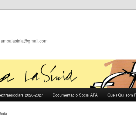
i) ampalasinia@gmail.com
extraescolars 2026-2027
Documentació Socis AFA
Que i Qui sóm l
ínia