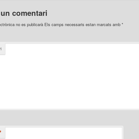
 un comentari
ectrònica no es publicarà
Els camps necessaris estan marcats amb
*
i
*