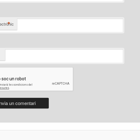
*
ectrònic