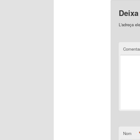
Deixa
L'adreça el
Comentar
Nom