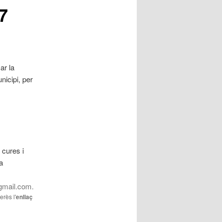
7
ar la
nicipi, per
 cures i
a
gmail.com.
erès l'
enllaç