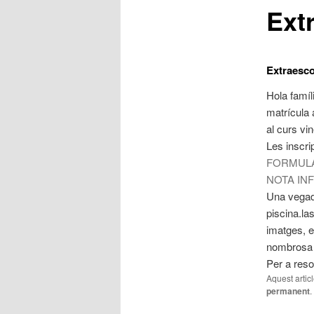
Ext
principal
Extraesco
Hola famíli
matrícula 
al curs vi
Les inscri
FORMULA
NOTA IN
Una vegada
piscina.la
imatges, e
nombrosa (
Per a reso
Aquest artic
permanent
.