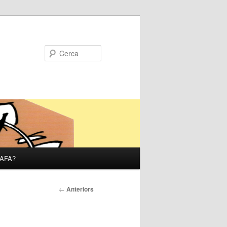
Cerca
’AFA?
Navegació
←
Anteriors
pels
articles