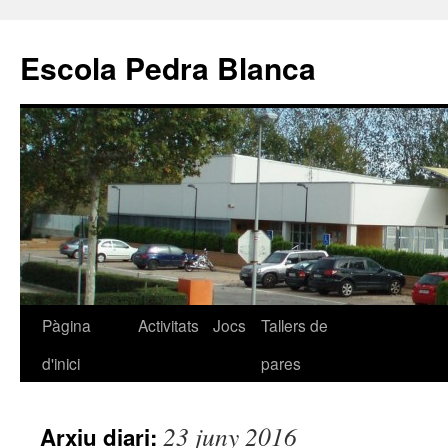
Escola Pedra Blanca
Pàgina
Activitats
Jocs
Tallers de
Vés
d'inici
pares
al
contingut
23 juny 2016
Arxiu diari: