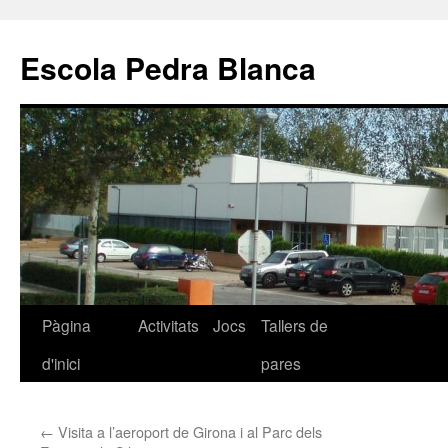
Escola Pedra Blanca
Pàgina
Activitats
Jocs
Tallers de
Vés
d'inici
pares
al
contingut
←
Visita a l’aeroport de Girona i al Parc dels