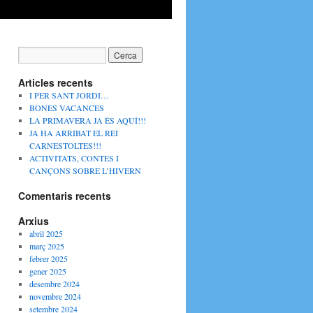
Articles recents
I PER SANT JORDI…
BONES VACANCES
LA PRIMAVERA JA ÉS AQUÍ!!!
JA HA ARRIBAT EL REI
CARNESTOLTES!!!
ACTIVITATS, CONTES I
CANÇONS SOBRE L’HIVERN
Comentaris recents
Arxius
abril 2025
març 2025
febrer 2025
gener 2025
desembre 2024
novembre 2024
setembre 2024