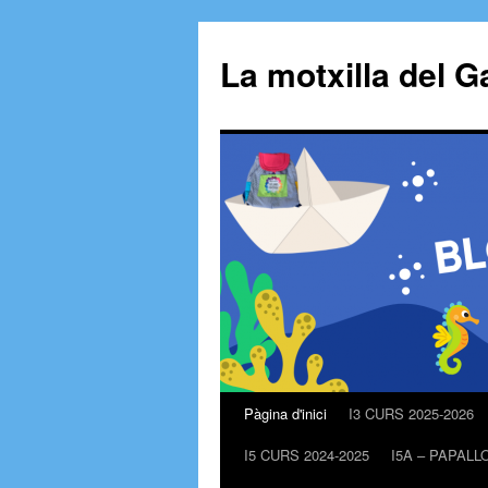
La motxilla del G
Pàgina d'inici
I3 CURS 2025-2026
Vés
I5 CURS 2024-2025
I5A – PAPAL
al