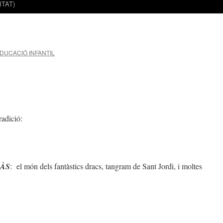
TAT)
DUCACIÓ INFANTIL
radició:
RÀS
:
el món dels fantàstics dracs, tangram de Sant Jordi, i moltes