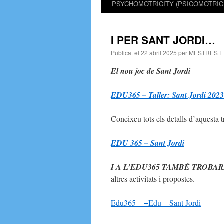
PSYCHOMOTRICITY (PSICOMOTRICI
contingut
I PER SANT JORDI…
Publicat el
22 abril 2025
per
MESTRES E
El nou joc de Sant Jordi
EDU365 – Taller: Sant Jordi 2023
Coneixeu tots els detalls d’aquesta t
EDU 365 – Sant Jordi
I A L’EDU365 TAMBÉ TROBA
altres activitats i propostes.
Edu365 – +Edu – Sant Jordi