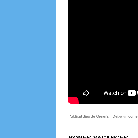
Publicat dins de
General
|
Deixa un comen
BONES VACANCES