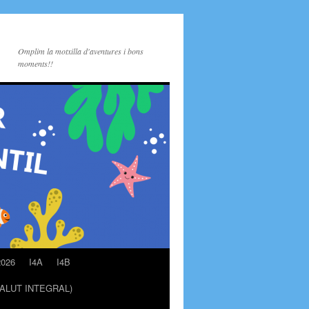
Omplim la motxilla d'aventures i bons
moments!!
2026
I4A
I4B
ALUT INTEGRAL)