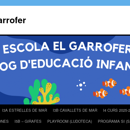
arrofer
I3A ESTRELLES DE MAR
I3B CAVALLETS DE MAR
I4 CURS 2025-
LONES
I5B – GIRAFES
PLAYROOM (LUDOTECA)
PROGRAMA SI (S