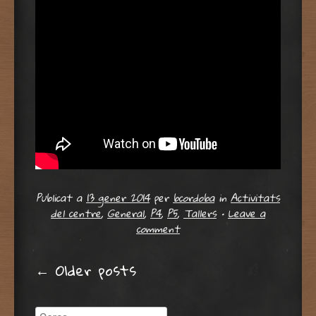
Publicat a
13 gener 2014
per
bcordoba
in
Activitats
del centre
,
General
,
P4
,
P5
,
Tallers
•
Leave a
comment
Post navigation
←
Older posts
Cerca