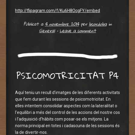
http://flipagram.com/f/Ku6H8OcgFY/embed
Publicat a
4 novembre 2014
per
bcordoba
in
General
•
Leave a comment
PSICOMOTRICITAT P4
Aquí teniu un recull d’imatges de les diferents activitats
que fem durant les sessions de psicomotricitat. En
elles intentem consolidar aspectes com la lateralitat o
l’equilibri a més del control de les accions del nostre cos
i l’adquisició d’hàbits com posar-se els mitjons. La
norma principal en totes i cadascuna de les sessions és
la de divertir-nos.