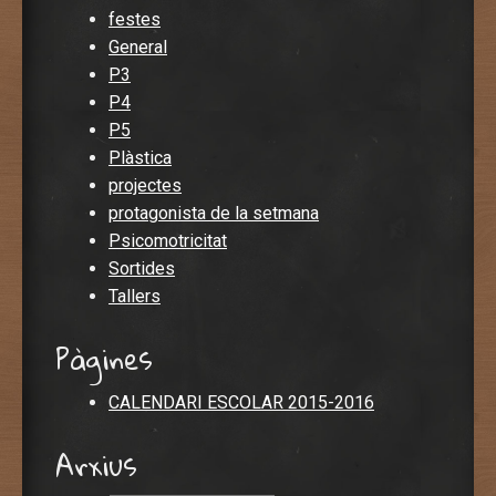
festes
General
P3
P4
P5
Plàstica
projectes
protagonista de la setmana
Psicomotricitat
Sortides
Tallers
Pàgines
CALENDARI ESCOLAR 2015-2016
Arxius