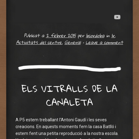
Publicat a
2 febrer 2015
per
bcordoba
in
1r
,
Activitats del centre
,
General
•
Leave a comment
ELS VITRALLS DE LA
CANALETA
A P5 estem treballant l’Antoni Gaudí i les seves
creacions. En aquests moments fem la casa Batlló i
estem fent una petita reproducció a la nostra escola.