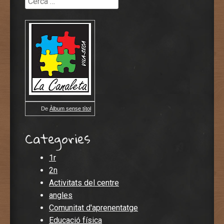
De
Àlbum sense títol
Categories
1r
2n
Activitats del centre
angles
Comunitat d'aprenentatge
Educació física