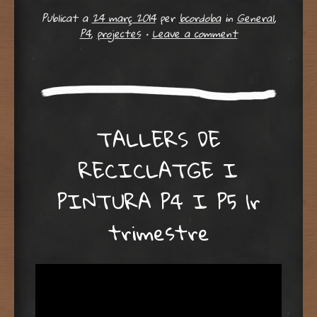
Publicat a
24 març 2014
per
bcordoba
in
General
,
P4
,
projectes
•
Leave a comment
TALLERS DE
RECICLATGE I
PINTURA P4 I P5 1r
trimestre