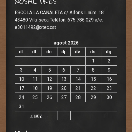
NOSALTRES
ESCOLA LA CANALETA c/ Alfons I, núm. 18.
43480 Vila-seca Telèfon: 675 786 029 a/e:
e3011492@xtec.cat
agost 2026
dl.
dt.
dc.
dj.
dv.
ds.
dg.
1
2
3
4
5
6
7
8
9
10
11
12
13
14
15
16
17
18
19
20
21
22
23
24
25
26
27
28
29
30
31
« juny