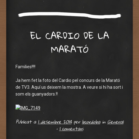
EL CARDIO DE LA
MARATÓ
Families!!!!
Ja hem fet la foto del Cardio pel concurs de la Marató
de TV3. Aquí us deixem la mostra. A veure si hi ha sort i
som els guanyadors.!!
Publicat a
1 desembre 2014
per
bcordoba
in
General
•
1 comentari