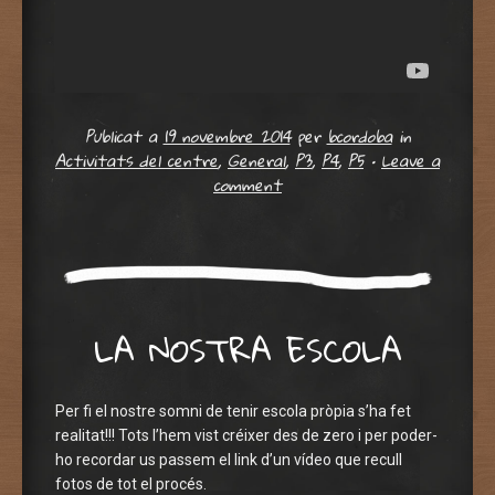
Publicat a
19 novembre 2014
per
bcordoba
in
Activitats del centre
,
General
,
P3
,
P4
,
P5
•
Leave a
comment
LA NOSTRA ESCOLA
Per fi el nostre somni de tenir escola pròpia s’ha fet
realitat!!! Tots l’hem vist créixer des de zero i per poder-
ho recordar us passem el link d’un vídeo que recull
fotos de tot el procés.