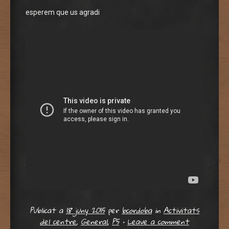
esperem que us agradi
Publicat a
18 juny 2015
per
bcordoba
in
Activitats
del centre
,
General
,
P5
•
Leave a comment