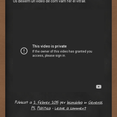
Us deixem un vídeo de com vam fer el vitrall.
Publicat a
2 febrer 2015
per
bcordoba
in
General
,
P5
,
Plàstica
•
Leave a comment