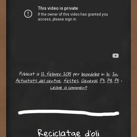
Publicat a
12 febrer 2015
per
bcordoba
in
1r
,
2n
,
Activitats del centre
,
festes
,
General
,
P3
,
P4
,
P5
•
Leave a comment
Reciclatge d’oli