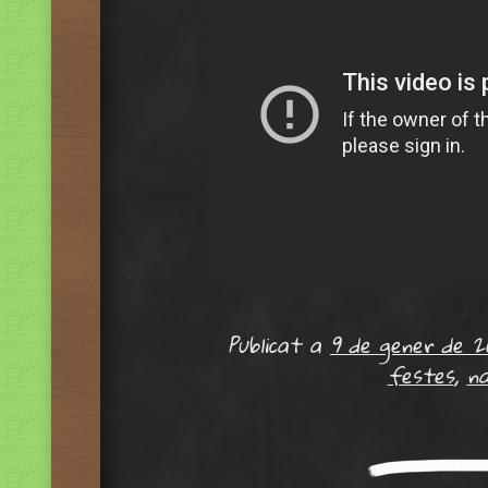
Publicat a
9 de gener de 2
festes
,
na