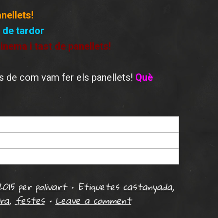
nellets!
 de tardor
nema i tast de panellets!
s de com vam fer els panellets!
Què
w design
2015
per
polivart
•
Etiquetes
castanyada
,
ura
,
festes
•
Leave a comment