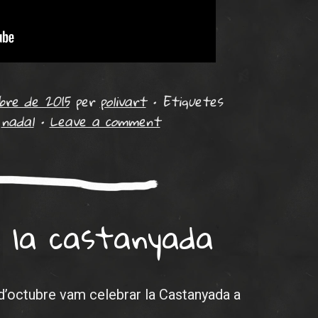
bre de 2015
per
polivart
•
Etiquetes
,
nadal
•
Leave a comment
 la castanyada
 d’octubre vam celebrar la Castanyada a