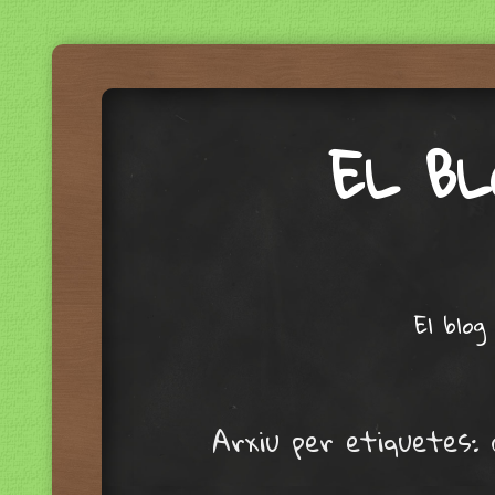
EL B
Menu
Skip to content
El blog
Arxiu per etiquetes: