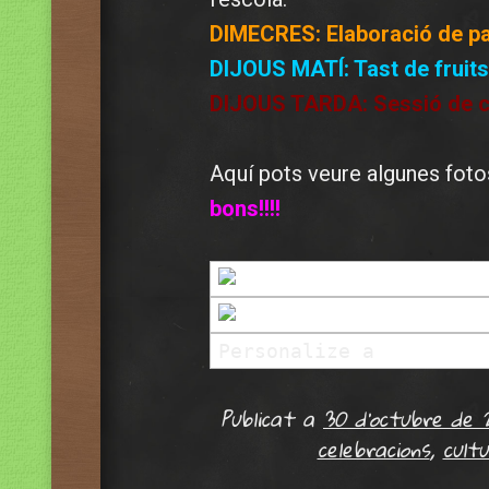
DIMECRES: Elaboració de pa
DIJOUS MATÍ: Tast de fruits
DIJOUS TARDA: Sessió de ci
Aquí pots veure algunes foto
bons!!!!
Personalize a
slidesho
Publicat a
30 d'octubre de 
celebracions
,
cult