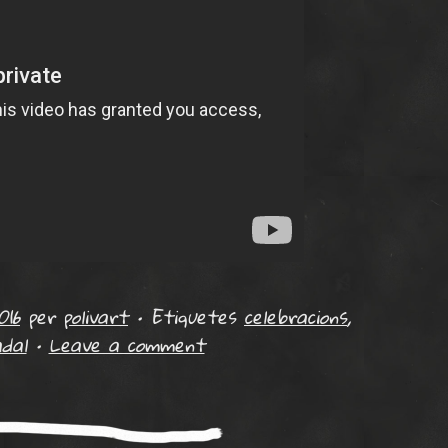
016
per
polivart
•
Etiquetes
celebracions
,
dal
•
Leave a comment