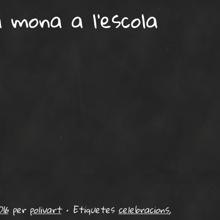
 mona a l’escola
16
per
polivart
•
Etiquetes
celebracions
,