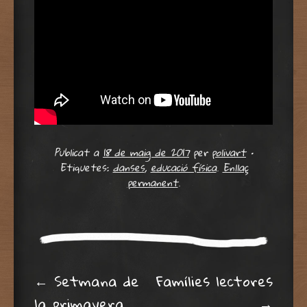
Publicat a
18 de maig de 2017
per
polivart
•
Etiquetes:
danses
,
educació física
.
Enllaç
permanent
.
Post navigation
←
Setmana de
Famílies lectores
la primavera
→