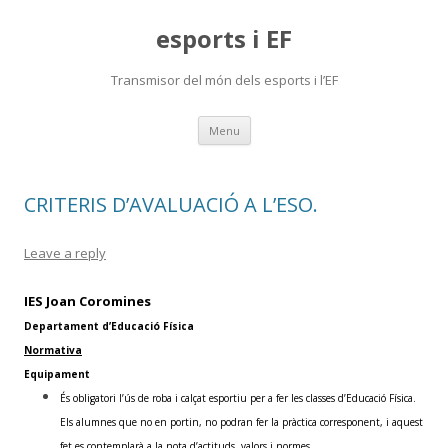
esports i EF
Transmisor del món dels esports i l’EF
Skip
Menu
to
content
CRITERIS D’AVALUACIÓ A L’ESO.
Leave a reply
IES Joan Coromines
Departament d’Educació Física
Normativa
Equipament
És obligatori l’ús de roba i calçat esportiu per a fer les classes d’Educació Física.
Els alumnes que no en portin, no podran fer la pràctica corresponent, i aquest
fet es contemplarà a la nota d’actituds, valors i normes.