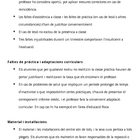
professor ho considera oportú, pot aplicar mesures correctores en cas de
reincidència.
Les faltes d’assistència a classe i les faltes de pràctica (en cas de lesió o altres
circumstàncies) s’han de justificar convenientment.
El cas de lesió no exclou de la presència a classe.
Tres faltes injustificades durant un trimestre comportaran l’insuficient a
l’avaluació.
Faltes de pràctica i adaptacions curriculars
Els alumnes que per qualsevol motiu no realitzin la classe pràctica hauran de
portar justificant i realitzaran la tasca que els encomani el professor.
En cas de problemes de salut que impliquin un període prolongat de temps
d’inactivitat o que impossibilitin certes pràctiques, s’haurà de presentar el
corresponent informe mèdic, i el professor farà la convenient adaptació
curricular. En cap cas hi ha exempció en l’àrea d’educació física.
Material i instal·lacions
El material i les instal·lacions del centre són de tots, i la seva cura pertoca a tots
plegats. Els alumnes que els malmetin es faran responsables de la reposició o