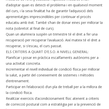
d’adoptar quan es detecti el problema i en qualsevol moment
del curs, i la seva finalitat ha de garantir l’adquisició dels
aprenentatges imprescindibles per continuar el procés
educatiu amb èxit. També s’han de donar eines per millorar la
nota (sobretot al final de curs).
Quan un alumne/a suspèn un trimestre té el dret a fer una
recuperació per recuperar l’avaluació. Així mateix té el dret a
recuperar, si s’escau, el curs passat.
ELS CRITERIS A QUART D’E.S.O. A NIVELL GENERAL:
Planificar i posar en pràctica escalfaments autònoms per a
una activitat concreta.
Incrementar el nivell individual de condició física per millorar
la salut, a partir del coneixement de sistemes i mètodes
d’entrenament.
Participar en l’elaboració d’un pla de treball per a la millora de
la condició física.
Realitzar exercicis d’acondicionament físic atenent a criteris
de correcció postural com a estratègia per a la prevenció de