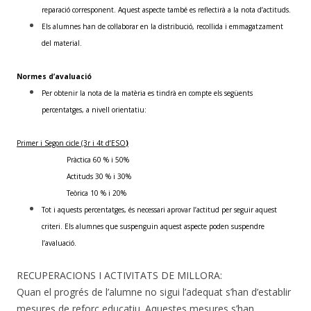
reparació corresponent. Aquest aspecte també es reflectirà a la nota d’actituds.
Els alumnes han de col·laborar en la distribució, recollida i emmagatzament
del material.
Normes d’avaluació
Per obtenir la nota de la matèria es tindrà en compte els següents
percentatges, a nivell orientatiu:
Primer i Segon cicle (3r i 4t d’ESO
)
Pràctica 60 % i 50%
Actituds 30 % i 30%
Teòrica 10 % i 20%
Tot i aquests percentatges, és necessari aprovar l’actitud per seguir aquest
criteri. Els alumnes que suspenguin aquest aspecte poden suspendre
l’avaluació.
RECUPERACIONS I ACTIVITATS DE MILLORA:
Quan el progrés de l’alumne no sigui l’adequat s’han d’establir
mesures de reforç educatiu. Aquestes mesures s’han