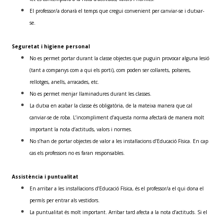
El professor/a donarà el temps que cregui convenient per canviar-se i dutxar-
se.
Seguretat i higiene personal
No es permet portar durant la classe objectes que puguin provocar alguna lesió
(tant a companys com a qui els porti), com poden ser collarets, polseres,
rellotges, anells, arracades, etc.
No es permet menjar llaminadures durant les classes.
La dutxa en acabar la classe és obligatòria, de la mateixa manera que cal
canviar-se de roba. L’incompliment d’aquesta norma afectarà de manera molt
important la nota d’actituds, valors i normes.
No s’han de portar objectes de valor a les instal·lacions d’Educació Física. En cap
cas els professors no es faran responsables.
Assistència i puntualitat
En arribar a les instal·lacions d’Educació Física, és el professor/a el qui dona el
permís per entrar als vestidors.
La puntualitat és molt important. Arribar tard afecta a la nota d’actituds. Si el