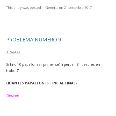
This entry was posted in
General
on
21 setembre 2017
.
PROBLEMA NÚMERO 9
3 Replies
Si tinc 10 papallones i primer se’m perden 8 i després en
trobo 7.
QUANTES PAPALLONES TINC AL FINAL?
Desirée