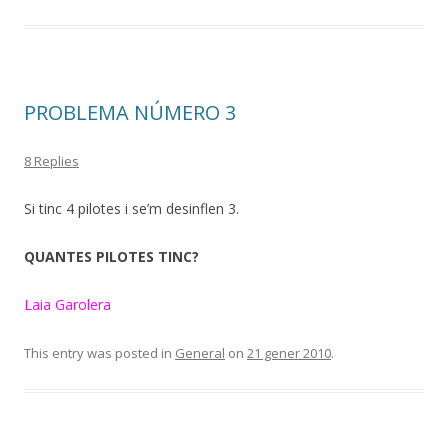
PROBLEMA NÚMERO 3
8 Replies
Si tinc 4 pilotes i se’m desinflen 3.
QUANTES PILOTES TINC?
Laia Garolera
This entry was posted in
General
on
21 gener 2010
.