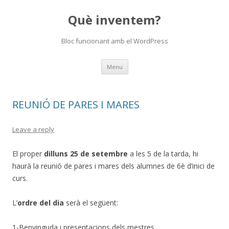
Què inventem?
Bloc funcionant amb el WordPress
Skip
Menu
to
content
REUNIÓ DE PARES I MARES
Leave a reply
El proper
dilluns 25 de setembre
a les 5 de la tarda, hi
haurà la reunió de pares i mares dels alumnes de 6è d’inici de
curs.
L’
ordre del dia
serà el següent:
1-Benvinguda i presentacions dels mestres.