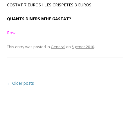
COSTAT 7 EUROS I LES CRISPETES 3 EUROS.
QUANTS DINERS M’HE GASTAT?
Rosa
This entry was posted in
General
on
5 gener 2010
.
Post
←
Older posts
navigation