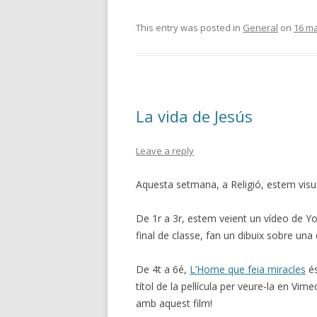
This entry was posted in
General
on
16 ma
La vida de Jesús
Leave a reply
Aquesta setmana, a Religió, estem visua
De 1r a 3r, estem veient un vídeo de Y
final de classe, fan un dibuix sobre un
De 4t a 6é,
L’Home que feia miracles
és
títol de la pel·lícula per veure-la en V
amb aquest film!