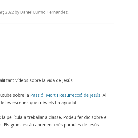
rç 2022
by
Daniel Burniol Fernandez
.
litzant vídeos sobre la vida de Jesús.
outube sobre la
Passió, Mort i Resurrecció de Jesús
. Al
a de les escenes que més els ha agradat.
 la pel·lícula a treballar a classe. Podeu fer clic sobre el
imeo. Els grans están aprenent més paraules de Jesús