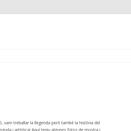
Skip
to
content
, vam treballar la llegenda però també la història del
guda i artística! Aquí teniu algunes fotos de mostra i