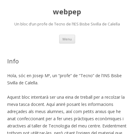
webpep
Un bloc d’un profe de Tecno de l’IES Bisbe Sivilla de Calella
Skip
Menu
to
content
Info
Hola, sóc en Josep Mª, un “profe” de “Tecno” de l’INS Bisbe
Sivilla de Calella.
Aquest bloc intentarà ser una eina de treball per a recolzar la
meva tasca docent. Aquí aniré posant les informacions
adreçades als meus alumnes, així com petits arxius que he
anat confeccionant per a fer unes pràctiques econòmiques i
atractives al taller de Tecnologia del meu centre. Evidentment
tothom pot utilitzar-les, però citant l’origen del material que