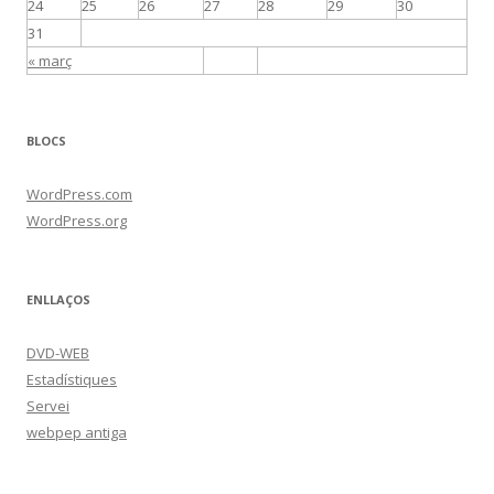
24
25
26
27
28
29
30
31
« març
BLOCS
WordPress.com
WordPress.org
ENLLAÇOS
DVD-WEB
Estadístiques
Servei
webpep antiga