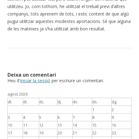
utilitzeu. Jo, com tothom, he utilitzat el treball previ d’altres
companys, tots aprenem de tots, i estic content de que algú
pugui utilitzar aquestes modestes aportacions. Sé que alguna
de les mateixes ja s’ha utilitzat amb bon resultat.
Deixa un comentari
Heu d'
iniciar la sessió
per escriure un comentari.
agost 2026
dl.
dt.
dc.
dj.
dv.
ds.
dg.
1
2
3
4
5
6
7
8
9
10
11
12
13
14
15
16
17
18
19
20
21
22
23