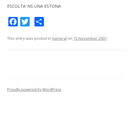
ESCOLTA’ NS UNA ESTONA
F
T
S
ac
w
h
e
itt
ar
This entry was posted in
General
on
15 November 2007
.
b
er
e
o
o
k
Proudly powered by WordPress