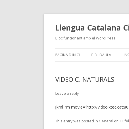
Llengua Catalana Ci
Bloc funcionant amb el WordPress
PÀGINA D'INICI
BIBLIOAULA
IN
VIDEO C. NATURALS
Leave a reply
[kml_rm movie=”http://video.xtec.cat:
This entry was posted in
General
on
11 fe