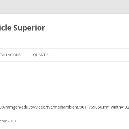
cle Superior
Skip
to
STAL·LACIONS
QUANT A
content
8080/ramgen/edu3tv/video/tvc/mediambient/001_769856.rm” width=”32
brer 2010
.