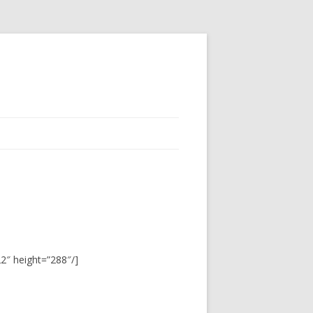
2″ height=”288″/]