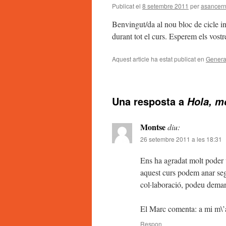
Publicat el
8 setembre 2011
per
asancer
Benvingut/da al nou bloc de cicle in
durant tot el curs. Esperem els vost
Aquest article ha estat publicat en
Genera
Una resposta a
Hola, m
Montse
diu:
26 setembre 2011 a les 18:31
Ens ha agradat molt poder 
aquest curs podem anar segui
col·laboració, podeu deman
El Marc comenta: a mi m\’a
Respon