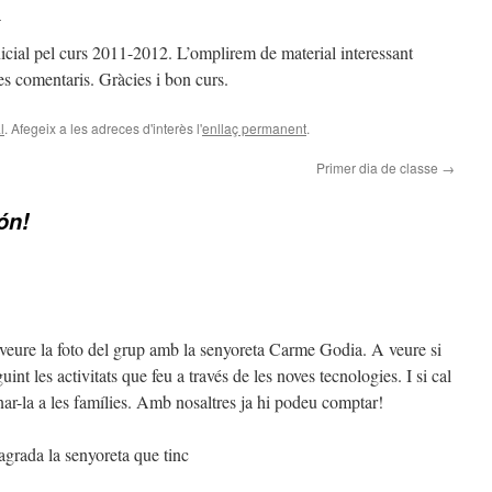
n
icial pel curs 2011-2012. L’omplirem de material interessant
res comentaris. Gràcies i bon curs.
l
. Afegeix a les adreces d'interès l'
enllaç permanent
.
Primer dia de classe
→
ón!
veure la foto del grup amb la senyoreta Carme Godia. A veure si
nt les activitats que feu a través de les noves tecnologies. I si cal
ar-la a les famílies. Amb nosaltres ja hi podeu comptar!
grada la senyoreta que tinc