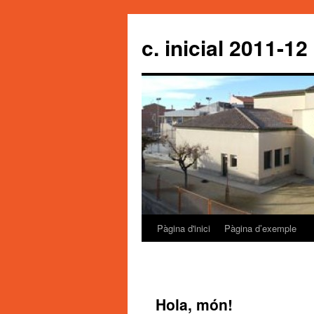
c. inicial 2011-12
Pàgina d'inici
Pàgina d’exemple
Vés
al
contingut
Hola, món!