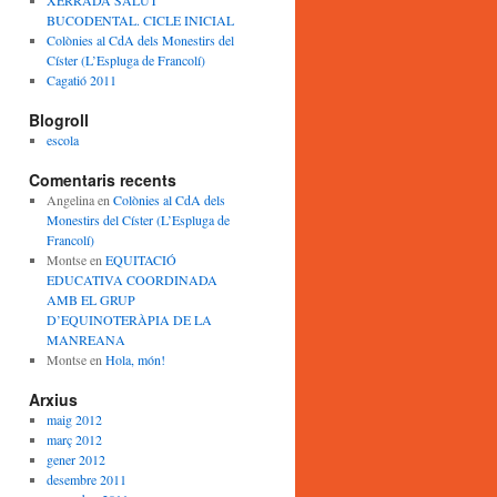
XERRADA SALUT
BUCODENTAL. CICLE INICIAL
Colònies al CdA dels Monestirs del
Císter (L’Espluga de Francolí)
Cagatió 2011
Blogroll
escola
Comentaris recents
Angelina
en
Colònies al CdA dels
Monestirs del Císter (L’Espluga de
Francolí)
Montse
en
EQUITACIÓ
EDUCATIVA COORDINADA
AMB EL GRUP
D’EQUINOTERÀPIA DE LA
MANREANA
Montse
en
Hola, món!
Arxius
maig 2012
març 2012
gener 2012
desembre 2011