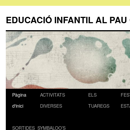
EDUCACIÓ INFANTIL AL PAU
Pàgina
ACTIVITATS
ELS
FES
Vés
d'inici
DIVERSES
TUAREGS
EST
al
contingut
SORTIDES
SYMBALOO’S