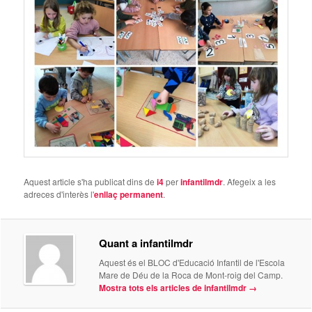
Aquest article s'ha publicat dins de
i4
per
infantilmdr
. Afegeix a les
adreces d'interès l'
enllaç permanent
.
Quant a infantilmdr
Aquest és el BLOC d'Educació Infantil de l'Escola
Mare de Déu de la Roca de Mont-roig del Camp.
Mostra tots els articles de infantilmdr
→