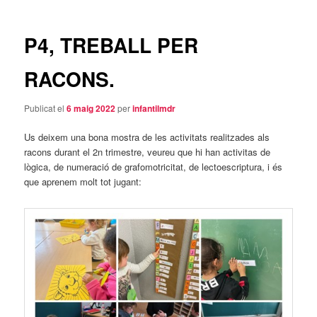
pels
principal
articles
P4, TREBALL PER
RACONS.
Publicat el
6 maig 2022
per
infantilmdr
Us deixem una bona mostra de les activitats realitzades als
racons durant el 2n trimestre, veureu que hi han activitas de
lògica, de numeració de grafomotricitat, de lectoescriptura, i és
que aprenem molt tot jugant: