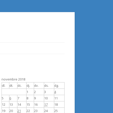
novembre 2018
dl.
dt.
dc.
dj.
dv.
ds.
dg.
1
2
3
4
5
6
7
8
9
10
11
12
13
14
15
16
17
18
19
20
21
22
23
24
25