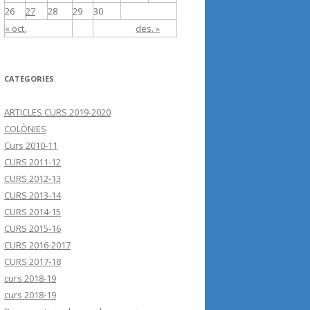
26
27
28
29
30
« oct.
des. »
CATEGORIES
ARTICLES CURS 2019-2020
COLÒNIES
Curs 2010-11
CURS 2011-12
CURS 2012-13
CURS 2013-14
CURS 2014-15
CURS 2015-16
CURS 2016-2017
CURS 2017-18
curs 2018-19
curs 2018-19