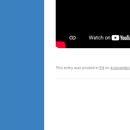
This entry was posted in
P4
on
4 novembr