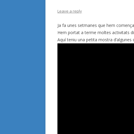
Leave a reply
Ja fa unes setmanes que hem començat 
Hem portat a terme moltes activitats di
Aquí teniu una petita mostra d’algunes d