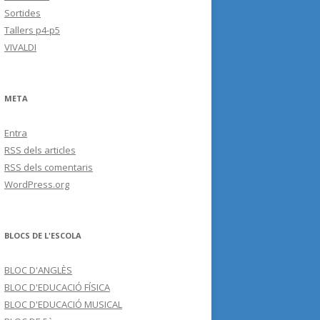
Sortides
Tallers p4-p5
VIVALDI
META
Entra
RSS
dels articles
RSS
dels comentaris
WordPress.org
BLOCS DE L'ESCOLA
BLOC D'ANGLÈS
BLOC D'EDUCACIÓ FÍSICA
BLOC D'EDUCACIÓ MUSICAL