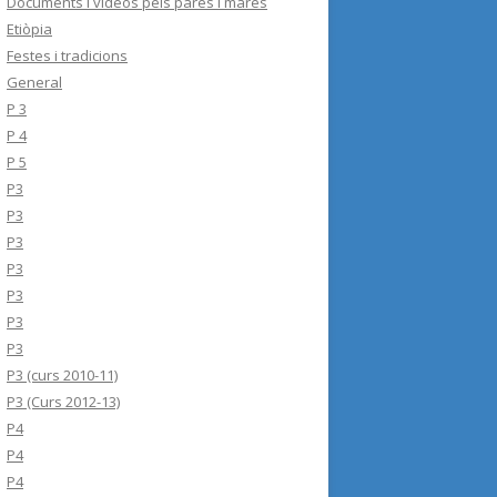
Documents i videos pels pares i mares
Etiòpia
Festes i tradicions
General
P 3
P 4
P 5
P3
P3
P3
P3
P3
P3
P3
P3 (curs 2010-11)
P3 (Curs 2012-13)
P4
P4
P4