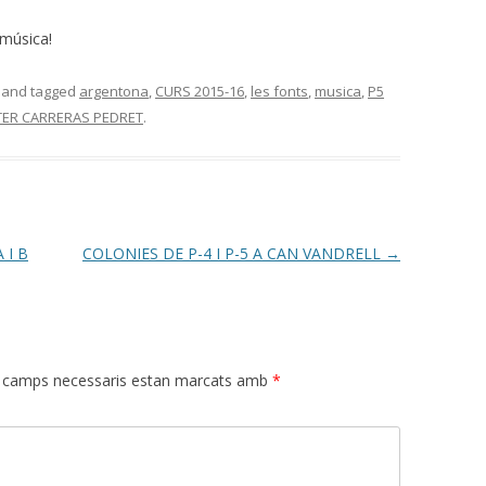
 música!
and tagged
argentona
,
CURS 2015-16
,
les fonts
,
musica
,
P5
TER CARRERAS PEDRET
.
 I B
COLONIES DE P-4 I P-5 A CAN VANDRELL
→
 camps necessaris estan marcats amb
*