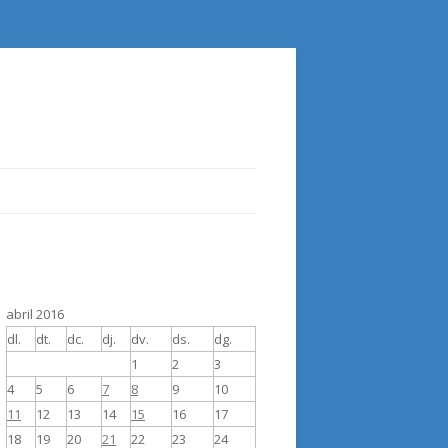
abril 2016
dl.
dt.
dc.
dj.
dv.
ds.
dg.
1
2
3
4
5
6
7
8
9
10
11
12
13
14
15
16
17
18
19
20
21
22
23
24