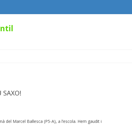
ntil
Skip
to
content
U SAXO!
mà del Marcel Ballesca (P5-A), a l’escola. Hem gaudit i