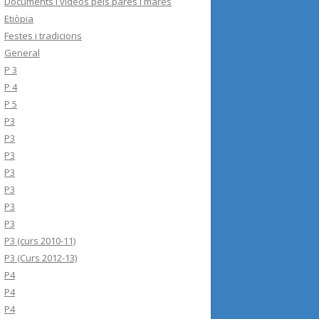
Documents i videos pels pares i mares
Etiòpia
Festes i tradicions
General
P 3
P 4
P 5
P3
P3
P3
P3
P3
P3
P3
P3 (curs 2010-11)
P3 (Curs 2012-13)
P4
P4
P4