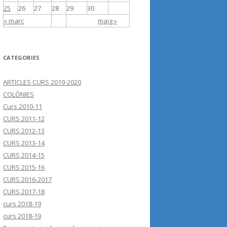
25
26
27
28
29
30
« març
maig »
CATEGORIES
ARTICLES CURS 2019-2020
COLÒNIES
Curs 2010-11
CURS 2011-12
CURS 2012-13
CURS 2013-14
CURS 2014-15
CURS 2015-16
CURS 2016-2017
CURS 2017-18
curs 2018-19
curs 2018-19