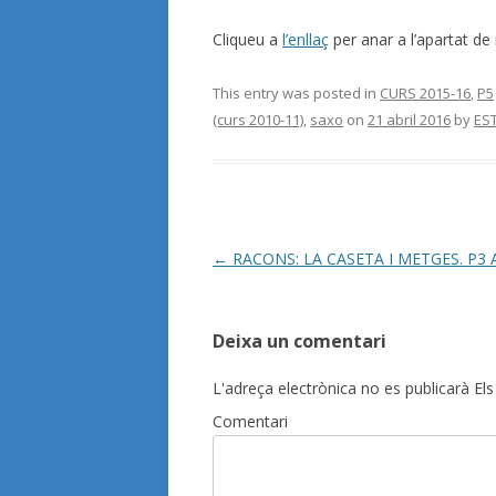
Cliqueu a
l’enllaç
per anar a l’apartat de
This entry was posted in
CURS 2015-16
,
P5
(curs 2010-11)
,
saxo
on
21 abril 2016
by
ES
Post
←
RACONS: LA CASETA I METGES. P3 A
navigation
Deixa un comentari
L'adreça electrònica no es publicarà
Els
Comentari