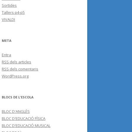
Sortides
Tallers p4-p5
VIVALDI
META
Entra
RSS
dels articles
RSS
dels comentaris
WordPress.org
BLOCS DE L'ESCOLA
BLOC D'ANGLÈS
BLOC D'EDUCACIÓ FÍSICA
BLOC D'EDUCACIÓ MUSICAL