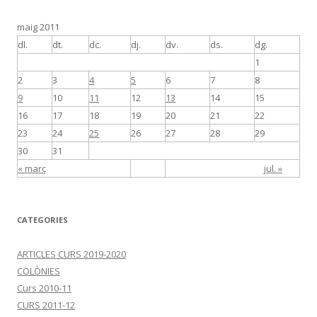
maig 2011
dl.
dt.
dc.
dj.
dv.
ds.
dg.
1
2
3
4
5
6
7
8
9
10
11
12
13
14
15
16
17
18
19
20
21
22
23
24
25
26
27
28
29
30
31
« març
jul. »
CATEGORIES
ARTICLES CURS 2019-2020
COLÒNIES
Curs 2010-11
CURS 2011-12