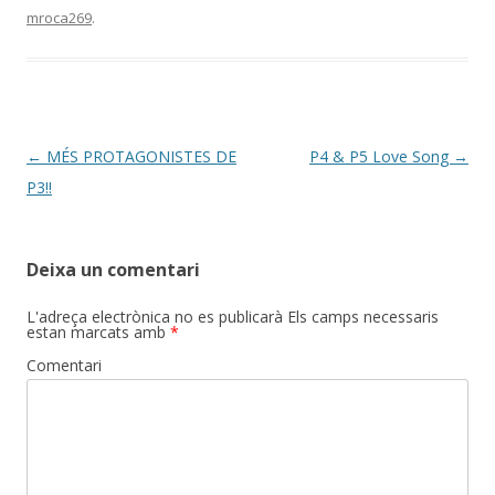
mroca269
.
Post
←
MÉS PROTAGONISTES DE
P4 & P5 Love Song
→
navigation
P3!!
Deixa un comentari
L'adreça electrònica no es publicarà
Els camps necessaris
estan marcats amb
*
Comentari