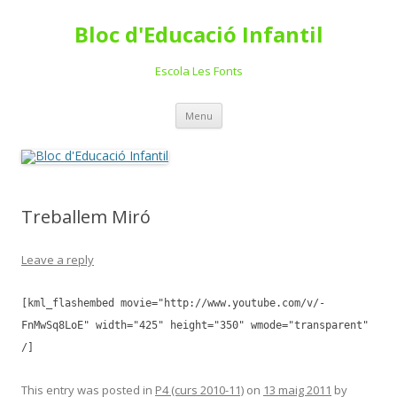
Bloc d'Educació Infantil
Escola Les Fonts
Skip
Menu
to
content
Treballem Miró
Leave a reply
[kml_flashembed movie="http://www.youtube.com/v/-
FnMwSq8LoE" width="425" height="350" wmode="transparent"
/]
This entry was posted in
P4 (curs 2010-11)
on
13 maig 2011
by