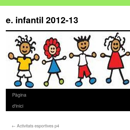
e. infantil 2012-13
Pàgina
Vés
d'inici
al
contingut
←
Activitats esportives p4