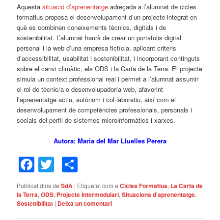
Aquesta
situació d’aprenentatge
adreçada a l’alumnat de cicles
formatius proposa el desenvolupament d’un projecte integrat en
què es combinen coneixements tècnics, digitals i de
sostenibilitat. L’alumnat haurà de crear un portafolis digital
personal i la web d’una empresa fictícia, aplicant criteris
d’accessibilitat, usabilitat i sostenibilitat, i incorporant continguts
sobre el canvi climàtic, els ODS i la Carta de la Terra. El projecte
simula un context professional real i permet a l’alumnat assumir
el rol de tècnic/a o desenvolupador/a web, afavorint
l’aprenentatge actiu, autònom i col·laboratiu, així com el
desenvolupament de competències professionals, personals i
socials del perfil de sistemes microinformàtics i xarxes.
Autora: Maria del Mar Lluelles Perera
Facebook
Twitter
Comparteix
Publicat dins de
SdA
|
Etiquetat com a
Cicles Formatius
,
La Carta de
la Terra
,
ODS
,
Projecte Intermodulari
,
Situacions d'aprenentatge
,
Sostenibilitat
|
Deixa un comentari