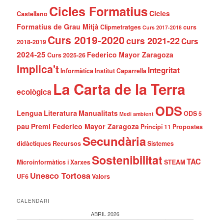
Cicles Formatius
Cicles
Castellano
Formatius de Grau Mitjà
Clipmetratges
curs
Curs 2017-2018
Curs 2019-2020
curs 2021-22
Curs
2018-2019
2024-25
Federico Mayor Zaragoza
Curs 2025-26
Implica't
Integritat
Informàtica
Institut Caparrella
La Carta de la Terra
ecològica
ODS
Lengua
Literatura
Manualitats
ODS 5
Medi ambient
pau
Premi Federico Mayor Zaragoza
Principi 11
Propostes
Secundària
didàctiques
Recursos
Sistemes
Sostenibilitat
TAC
Microinformàtics i Xarxes
STEAM
Unesco Tortosa
UF6
Valors
CALENDARI
ABRIL 2026