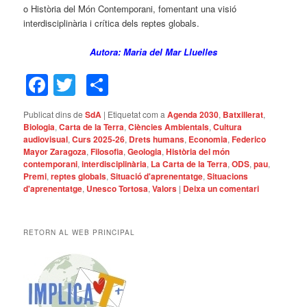
o Història del Món Contemporani, fomentant una visió
interdisciplinària i crítica dels reptes globals.
Autora: Maria del Mar Lluelles
Facebook
Twitter
Comparteix
Publicat dins de
SdA
|
Etiquetat com a
Agenda 2030
,
Batxillerat
,
Biologia
,
Carta de la Terra
,
Ciències Ambientals
,
Cultura
audiovisual
,
Curs 2025-26
,
Drets humans
,
Economia
,
Federico
Mayor Zaragoza
,
Filosofia
,
Geologia
,
Història del món
contemporani
,
interdisciplinària
,
La Carta de la Terra
,
ODS
,
pau
,
Premi
,
reptes globals
,
Situació d'aprenentatge
,
Situacions
d'aprenentatge
,
Unesco Tortosa
,
Valors
|
Deixa un comentari
RETORN AL WEB PRINCIPAL