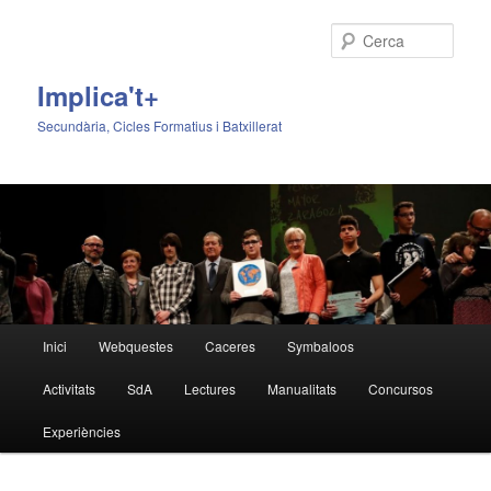
Cerca
Implica't+
Secundària, Cicles Formatius i Batxillerat
Menú
Inici
Webquestes
Caceres
Symbaloos
Aneu
Aneu
principal
Activitats
SdA
Lectures
Manualitats
Concursos
al
al
Experiències
contingut
contingut
principal
secundari