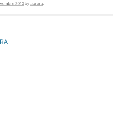
ovembre 2010
by
aurora
.
ERA