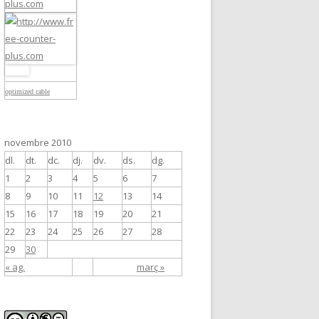
optimized cable
novembre 2010
dl.
dt.
dc.
dj.
dv.
ds.
dg.
1
2
3
4
5
6
7
8
9
10
11
12
13
14
15
16
17
18
19
20
21
22
23
24
25
26
27
28
29
30
« ag.
març »