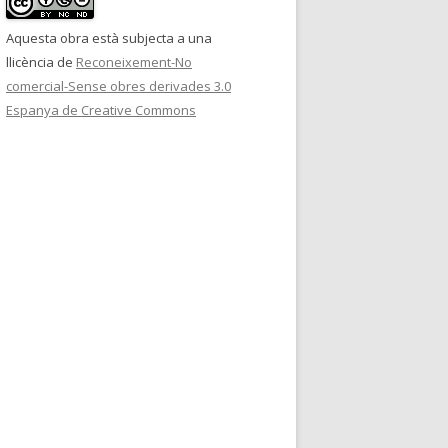
Aquesta obra està subjecta a una
llicència de
Reconeixement-No
comercial-Sense obres derivades 3.0
Espanya de Creative Commons