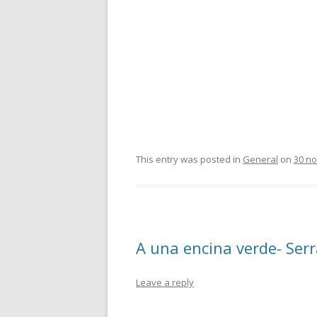
This entry was posted in
General
on
30 n
A una encina verde- Serr
Leave a reply