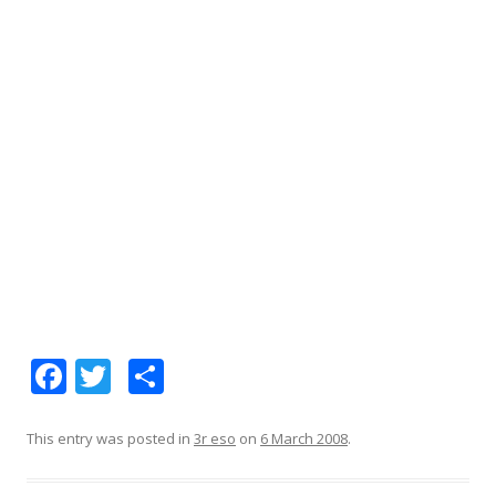
F
T
S
ac
w
h
e
itt
ar
This entry was posted in
3r eso
on
6 March 2008
.
b
er
e