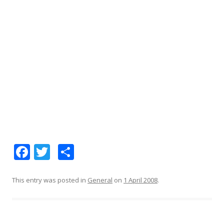
F
T
S
ac
w
h
e
itt
ar
This entry was posted in
General
on
1 April 2008
.
b
er
e
o