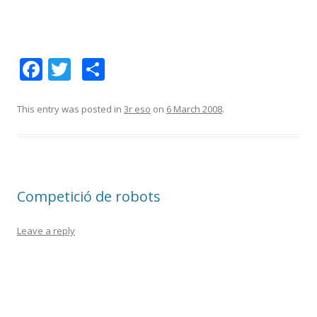
F
T
S
ac
w
h
e
itt
ar
This entry was posted in
3r eso
on
6 March 2008
.
b
er
e
o
o
Competició de robots
k
Leave a reply