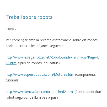
o
o
Treball sobre robots
k
1 Reply
Per començar amb la recerca d’informació sobre els robots
podeu accedir a les pàgines següents:
http://www.ieslagarrotxa.net/Robolot/index_archivos/Page45
16.htm
(tipus de robots educatius)
http://www.superrobotica.com/Motores.htm
(components i
tutorials)
http://www.cienciafacil.com/robotfred2.html
(Construcció d’un
robot seguidor de llum pas a pas)