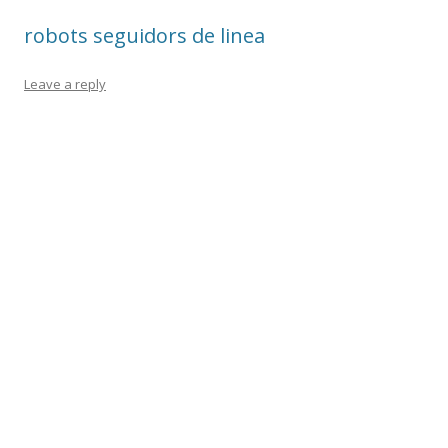
o
robots seguidors de linea
k
Leave a reply