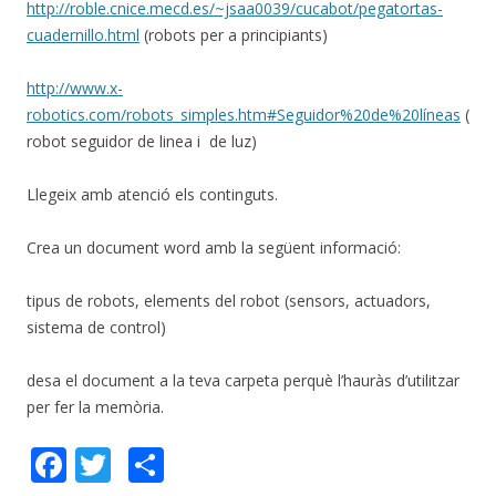
http://roble.cnice.mecd.es/~jsaa0039/cucabot/pegatortas-
cuadernillo.html
(robots per a principiants)
http://www.x-
robotics.com/robots_simples.htm#Seguidor%20de%20líneas
(
robot seguidor de linea i de luz)
Llegeix amb atenció els continguts.
Crea un document word amb la següent informació:
tipus de robots, elements del robot (sensors, actuadors,
sistema de control)
desa el document a la teva carpeta perquè l’hauràs d’utilitzar
per fer la memòria.
F
T
S