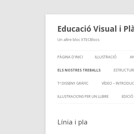
Educació Visual i Pl
Un altre bloc XTECBlocs
PÀGINA D'INICI
IL·LUSTRACIÓ
A
IL·LUSTRACIÓ 2
ELS NOSTRES TREBALLS
ESTRUCTUR
COLOR
Tª DISSENY GRÀFIC
VÍDEO – INTRODU
CRISI
IL·LUSTRACIONS PER UN LLIBRE
EDICIÓ
DISSENY
Línia i pla
GEOMETRIA
AXONOM
GRAVAT