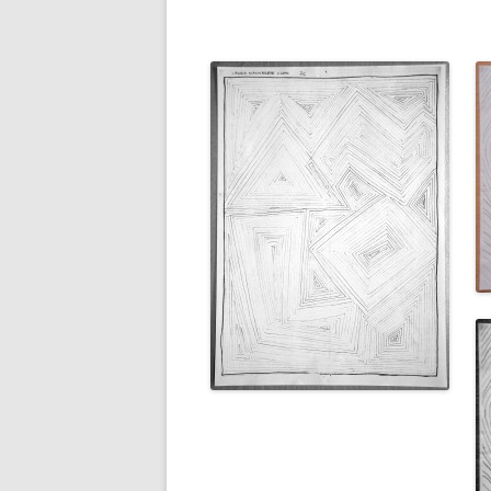
LÍNIA I PLA
MOVIMENTS EN EL PLA
NATURA
NOSALTRES
PAPER VEGETAL
PERSPECTIVA
POESIA VISUAL
TEXTURES
VIOLÈNCIA DE GÈNERE