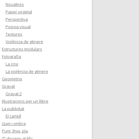
Nosaltres
Paper vegetal
Perspectiva
Poesia visual
Textures
Violència de gènere
Estructures modulars
Fotografia
La crisi
La violència de gènere
Geometria
Gravat
Gravat 2
Il·lustracions per un llibre
La publicitat
El cartell
Llum i ombra
Punt, línia, pla
Tª disseny gràfic