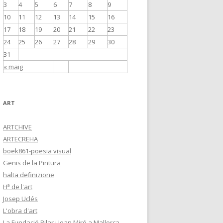
3
4
5
6
7
8
9
10
11
12
13
14
15
16
17
18
19
20
21
22
23
24
25
26
27
28
29
30
31
« maig
ART
ARTCHIVE
ARTECREHA
boek861-poesia visual
Genis de la Pintura
halta definizione
Hª de l'art
Josep Uclés
L'obra d'art
La Fundació Pilar i Joan Miró a Mallorca