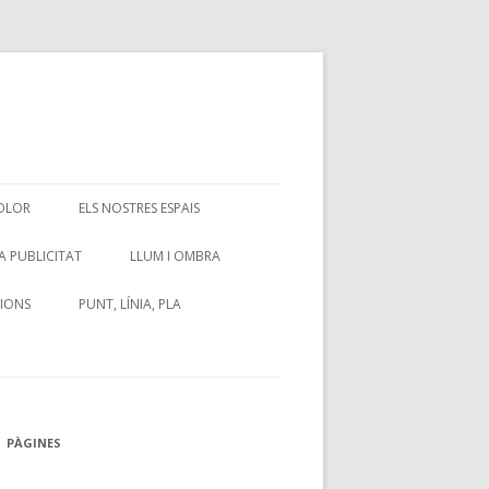
OLOR
ELS NOSTRES ESPAIS
LOR 2
CARTA A L’AJUNTAMENT
A PUBLICITAT
LLUM I OMBRA
EL CARTELL
SIONS
PUNT, LÍNIA, PLA
PÀGINES