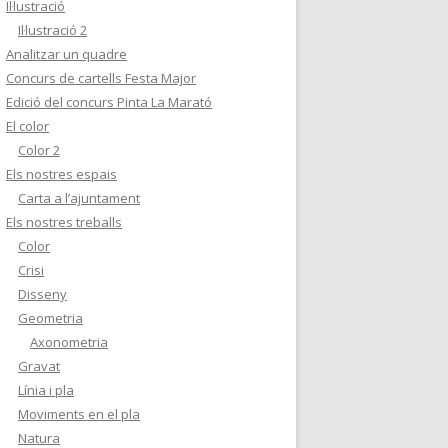
Il·lustració
Il·lustració 2
Analitzar un quadre
Concurs de cartells Festa Major
Edició del concurs Pinta La Marató
El color
Color 2
Els nostres espais
Carta a l’ajuntament
Els nostres treballs
Color
Crisi
Disseny
Geometria
Axonometria
Gravat
Línia i pla
Moviments en el pla
Natura