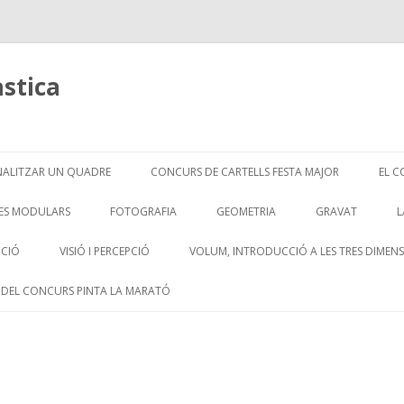
àstica
Skip
to
NALITZAR UN QUADRE
CONCURS DE CARTELLS FESTA MAJOR
EL C
content
CO
ES MODULARS
FOTOGRAFIA
GEOMETRIA
GRAVAT
L
LA VIOLÈNCIA DE GÈNERE
GRAVAT 2
CCIÓ
VISIÓ I PERCEPCIÓ
VOLUM, INTRODUCCIÓ A LES TRES DIMEN
LA CRISI
 DEL CONCURS PINTA LA MARATÓ
ETRIA