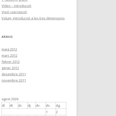
Vídeo – introducció
Visió i percepció
Volum, introducció a les tres dimensions
ARXIUS
maig 2012
març 2012
febrer 2012
gener 2012
desembre 2011
novembre 2011
agost 2026
dl.
dt.
dc.
dj.
dv.
ds.
dg.
1
2